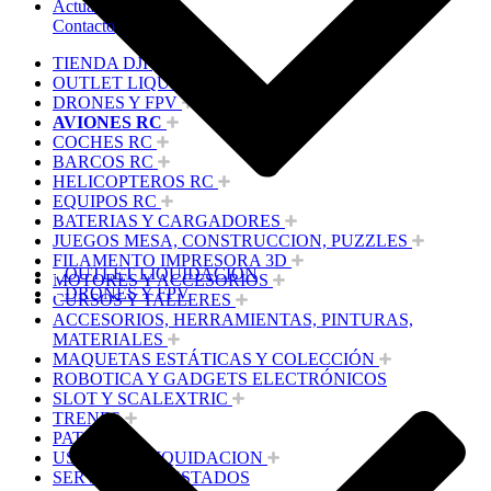
Actualidad
Contacto
TIENDA DJI
OUTLET LIQUIDACION
DRONES Y FPV
AVIONES RC
COCHES RC
BARCOS RC
HELICOPTEROS RC
EQUIPOS RC
BATERIAS Y CARGADORES
JUEGOS MESA, CONSTRUCCION, PUZZLES
FILAMENTO IMPRESORA 3D
OUTLET LIQUIDACION
MOTORES Y ACCESORIOS
DRONES Y FPV
CURSOS Y TALLERES
ACCESORIOS, HERRAMIENTAS, PINTURAS,
MATERIALES
MAQUETAS ESTÁTICAS Y COLECCIÓN
ROBOTICA Y GADGETS ELECTRÓNICOS
SLOT Y SCALEXTRIC
TRENES
PATINES
USADOS Y LIQUIDACION
SERVICIOS PRESTADOS