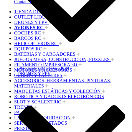
Contacto
TIENDA DJI
OUTLET LIQUIDACION
DRONES Y FPV
AVIONES RC
COCHES RC
BARCOS RC
HELICOPTEROS RC
EQUIPOS RC
BATERIAS Y CARGADORES
JUEGOS MESA, CONSTRUCCION, PUZZLES
FILAMENTO IMPRESORA 3D
OUTLET LIQUIDACION
MOTORES Y ACCESORIOS
DRONES Y FPV
CURSOS Y TALLERES
ACCESORIOS, HERRAMIENTAS, PINTURAS,
MATERIALES
MAQUETAS ESTÁTICAS Y COLECCIÓN
ROBOTICA Y GADGETS ELECTRÓNICOS
SLOT Y SCALEXTRIC
TRENES
PATINES
USADOS Y LIQUIDACION
SERVICIOS PRESTADOS
PRESUPUESTOS