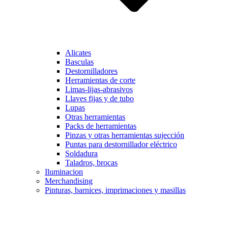
Alicates
Basculas
Destornilladores
Herramientas de corte
Limas-lijas-abrasivos
Llaves fijas y de tubo
Lupas
Otras herramientas
Packs de herramientas
Pinzas y otras herramientas sujección
Puntas para destornillador eléctrico
Soldadura
Taladros, brocas
Iluminacion
Merchandising
Pinturas, barnices, imprimaciones y masillas