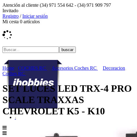
Atención al cliente
(34) 971 554 642 -
(34) 971 909 797
Invitado
Registro
/
Iniciar sesión
Mi cesta
0
artículos
Home
COCHES RC
Accesorios Coches RC
Decoracion
Coches RC
SET LUCES LED TRX-4 PRO
SCALE TRAXXAS
CHEVROLET K5 - K10
Menú contenidos
MENÚ