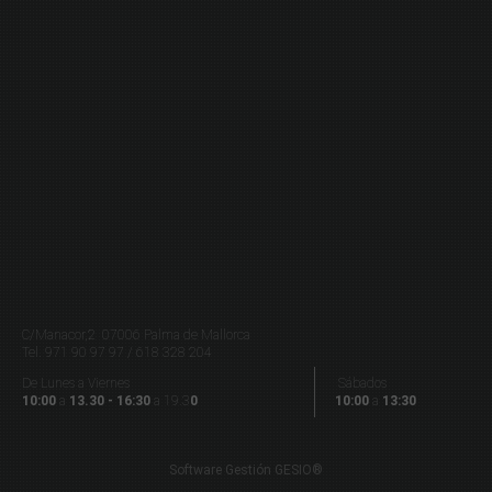
C/Manacor,2 07006 Palma de Mallorca
Tel.
971 90 97 97 / 618 328 204
De Lunes a Viernes
Sábados
10:00
a
13.30 - 16:30
a 19.3
0
10:00
a
13:30
Software Gestión
GESIO®