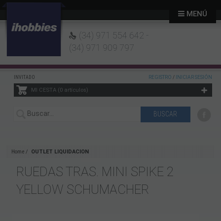
MENÚ
(34) 971 554 642 -
(34) 971 909 797
INVITADO
REGISTRO
/
INICIAR SESIÓN
MI CESTA
0
artículos
Home
OUTLET LIQUIDACION
RUEDAS TRAS. MINI SPIKE 2
YELLOW SCHUMACHER