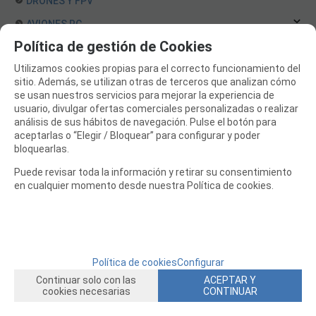
DRONES Y FPV
AVIONES RC
Política de gestión de Cookies
COCHES RC
Utilizamos cookies propias para el correcto funcionamiento del
BARCOS RC
sitio. Además, se utilizan otras de terceros que analizan cómo
HELICOPTEROS RC
se usan nuestros servicios para mejorar la experiencia de
usuario, divulgar ofertas comerciales personalizadas o realizar
EQUIPOS RC
análisis de sus hábitos de navegación. Pulse el botón para
aceptarlas o “Elegir / Bloquear” para configurar y poder
BATERIAS Y CARGADORES
bloquearlas.
JUEGOS MESA, CONSTRUCCION, PUZZLES
Puede revisar toda la información y retirar su consentimiento
en cualquier momento desde nuestra Política de cookies.
FILAMENTO IMPRESORA 3D
MOTORES Y ACCESORIOS
CURSOS Y TALLERES
ACCESORIOS, HERRAMIENTAS, PINTURAS, MATERIALES
Política de cookies
Configurar
Continuar solo con las
ACEPTAR Y
MAQUETAS ESTÁTICAS Y COLECCIÓN
cookies necesarias
CONTINUAR
ROBOTICA Y GADGETS ELECTRÓNICOS