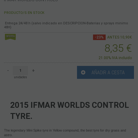
PRODUCTO/S EN STOCK
Entrega 24/48 h (salvo indicado en DESCRIPCION-Baterias y sprays minimo
48H)
-23%
ANTES 10,90€
8,35
€
21.00%
IVA incluido
-
+
AÑADIR A CESTA
unidades
2015 IFMAR WORLDS CONTROL
TYRE.
The legendary Mini Spike tyre in Yellow compound, the best tyre for dry grass and
astro.