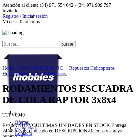
Atención al cliente
(34) 971 554 642 -
(34) 971 909 797
Invitado
Registro
/
Iniciar sesión
Mi cesta
0
artículos
Home
HELICOPTEROS RC
Repuestos Helicopteros
Helicopteros Clase 30 Repuestos
RODAMIENTOS ESCUADRA
DE COLA RAPTOR 3x8x4
TTPV0049
Ofertas
Estado:
NUEVO
ÚLTIMAS UNIDADES EN STOCK
Entrega
Actualidad
24/48 h (salvo indicado en DESCRIPCION-Baterias y sprays
Contacto
minimo 48H)