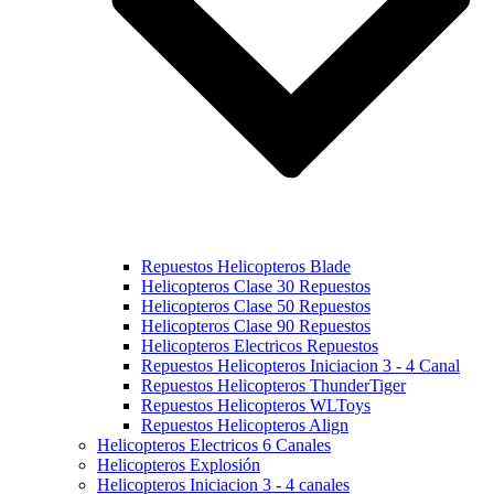
Repuestos Helicopteros Blade
Helicopteros Clase 30 Repuestos
Helicopteros Clase 50 Repuestos
Helicopteros Clase 90 Repuestos
Helicopteros Electricos Repuestos
Repuestos Helicopteros Iniciacion 3 - 4 Canal
Repuestos Helicopteros ThunderTiger
Repuestos Helicopteros WLToys
Repuestos Helicopteros Align
Helicopteros Electricos 6 Canales
Helicopteros Explosión
Helicopteros Iniciacion 3 - 4 canales