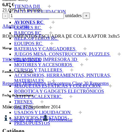
6,87
€
TIENDA DJI
21.00%
IVA incluido
OUTLET LIQUIDACION
unidades
-
+
DRONES Y FPV
AVIONES RC
Añadir a cesta
COCHES RC
BARCOS RC
RODAMIENTOS ESCUADRA DE COLA RAPTOR 3x8x5
HELICOPTEROS RC
EQUIPOS RC
Marca
BATERIAS Y CARGADORES
JUEGOS MESA, CONSTRUCCION, PUZZLES
FILAMENTO IMPRESORA 3D
THUNDER TIGER
MOTORES Y ACCESORIOS
CURSOS Y TALLERES
Familias relacionadas
ACCESORIOS, HERRAMIENTAS, PINTURAS,
MATERIALES
Repuestos Helicopteros
Helicopteros Clase 30 Repuestos
MAQUETAS ESTÁTICAS Y COLECCIÓN
ROBOTICA Y GADGETS ELECTRÓNICOS
Fecha de lanzamiento
SLOT Y SCALEXTRIC
TRENES
Miércoles, 17 Septiembre 2014
PATINES
USADOS Y LIQUIDACION
SERVICIOS PRESTADOS
Solicitar más info
Recomendar
PRESUPUESTOS
Catálogo