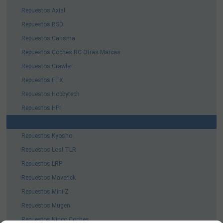
Repuestos Axial
Repuestos BSD
Repuestos Carisma
Repuestos Coches RC Otras Marcas
Repuestos Crawler
Repuestos FTX
Repuestos Hobbytech
Repuestos HPI
Repuestos HSP
Repuestos Kyosho
Repuestos Losi TLR
Repuestos LRP
Repuestos Maverick
Repuestos Mini-Z
Repuestos Mugen
Repuestos Ninco Coches