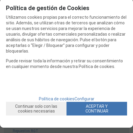
Repuestos Serpent
Política de gestión de Cookies
Repuestos Speed Passion
Utilizamos cookies propias para el correcto funcionamiento del
sitio. Además, se utilizan otras de terceros que analizan cómo
Repuestos Sworkz
se usan nuestros servicios para mejorar la experiencia de
Repuestos TAMIYA
usuario, divulgar ofertas comerciales personalizadas o realizar
análisis de sus hábitos de navegación. Pulse el botón para
Repuestos Team Associated
aceptarlas o “Elegir / Bloquear” para configurar y poder
Repuestos TeamC
bloquearlas.
Repuestos Team Magic
Puede revisar toda la información y retirar su consentimiento
Repuestos ThunderTiger
en cualquier momento desde nuestra Política de cookies.
Repuestos Traxxas
Repuestos VRX
Repuestos WLToys Coches
Repuestos XRAY
Política de cookies
Configurar
Repuestos Yokomo
Continuar solo con las
ACEPTAR Y
cookies necesarias
CONTINUAR
Repuestos ARRMA
Repuestos Carson
Repuestos RGT