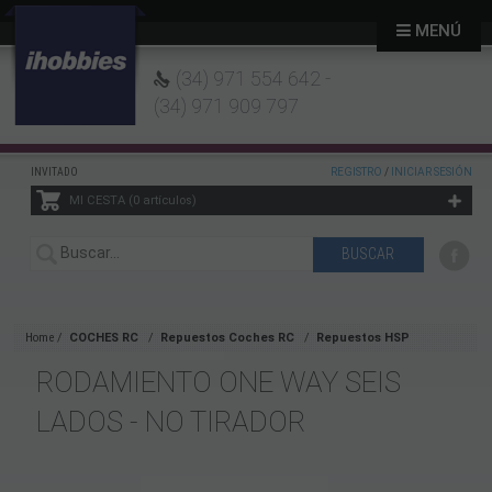
MENÚ
(34) 971 554 642 -
(34) 971 909 797
INVITADO
REGISTRO
/
INICIAR SESIÓN
MI CESTA
0
artículos
Home
COCHES RC
Repuestos Coches RC
Repuestos HSP
RODAMIENTO ONE WAY SEIS
LADOS - NO TIRADOR