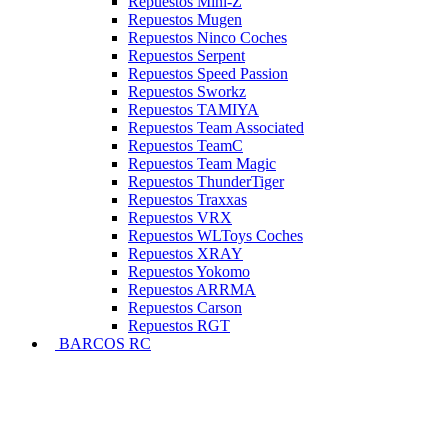
Repuestos Mini-Z
Repuestos Mugen
Repuestos Ninco Coches
Repuestos Serpent
Repuestos Speed Passion
Repuestos Sworkz
Repuestos TAMIYA
Repuestos Team Associated
Repuestos TeamC
Repuestos Team Magic
Repuestos ThunderTiger
Repuestos Traxxas
Repuestos VRX
Repuestos WLToys Coches
Repuestos XRAY
Repuestos Yokomo
Repuestos ARRMA
Repuestos Carson
Repuestos RGT
BARCOS RC