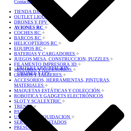
Contacto
TIENDA DJI
OUTLET LIQUIDACION
DRONES Y FPV
AVIONES RC
COCHES RC
BARCOS RC
HELICOPTEROS RC
EQUIPOS RC
BATERIAS Y CARGADORES
JUEGOS MESA, CONSTRUCCION, PUZZLES
FILAMENTO IMPRESORA 3D
OUTLET LIQUIDACION
MOTORES Y ACCESORIOS
DRONES Y FPV
CURSOS Y TALLERES
ACCESORIOS, HERRAMIENTAS, PINTURAS,
MATERIALES
MAQUETAS ESTÁTICAS Y COLECCIÓN
ROBOTICA Y GADGETS ELECTRÓNICOS
SLOT Y SCALEXTRIC
TRENES
PATINES
USADOS Y LIQUIDACION
SERVICIOS PRESTADOS
PRESUPUESTOS