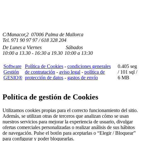
C/Manacor,2 07006 Palma de Mallorca
Tel.
971 90 97 97 / 618 328 204
De Lunes a Viernes
Sábados
10:00
a
13.30 - 16:30
a 19.3
0
10:00
a
13:30
Software
Política de Cookies
-
condiciones generales
0.405 seg
Gestión
de contratación
-
aviso legal
-
política de
/
101 sql
/
GESIO®
protección de datos
-
gastos de envío
6 MB
Política de gestión de Cookies
Utilizamos cookies propias para el correcto funcionamiento del sitio.
Además, se utilizan otras de terceros que analizan cómo se usan
nuestros servicios para mejorar la experiencia de usuario, divulgar
ofertas comerciales personalizadas o realizar análisis de sus hábitos
de navegación. Pulse el botón para aceptarlas o “Elegir / Bloquear”
para configurar y poder bloquearlas.