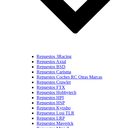
Repuestos 3Racing
Repuestos Axial
Repuestos BSD
Repuestos Carisma
Repuestos Coches RC Otras Marcas
Repuestos Crawler
Repuestos FTX
Repuestos Hobbytech
Repuestos HPI
Repuestos HSP
Repuestos Kyosho
Repuestos Losi TLR
Repuestos LRP
Repuestos Maverick