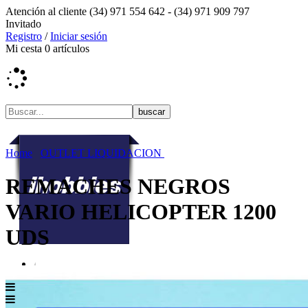
Atención al cliente
(34) 971 554 642 -
(34) 971 909 797
Invitado
Registro
/
Iniciar sesión
Mi cesta
0
artículos
Home
OUTLET LIQUIDACION
REMACHES NEGROS
VARIO HELICOPTER 1200
UDS
Menú contenidos
MENÚ