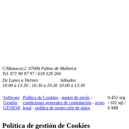
C/Manacor,2 07006 Palma de Mallorca
Tel.
971 90 97 97 / 618 328 204
De Lunes a Viernes
Sábados
10:00
a
13.30 - 16:30
a 19.3
0
10:00
a
13:30
Software
Política de Cookies
-
gastos de envío
-
0.451 seg
Gestión
condiciones generales de contratación
-
aviso
/
102 sql
/
GESIO®
legal
-
política de protección de datos
6 MB
Política de gestión de Cookies