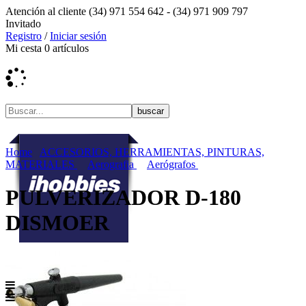
Atención al cliente
(34) 971 554 642 -
(34) 971 909 797
Invitado
Registro
/
Iniciar sesión
Mi cesta
0
artículos
Home
ACCESORIOS, HERRAMIENTAS, PINTURAS,
MATERIALES
Aerografia
Aerógrafos
PULVERIZADOR D-180
DISMOER
Menú contenidos
MENÚ