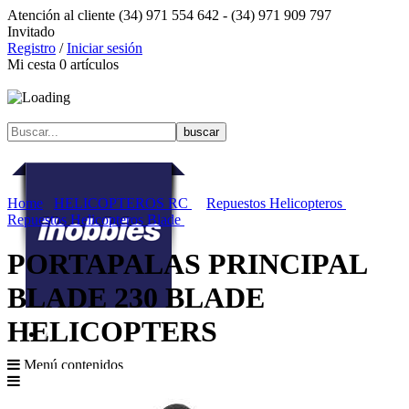
Atención al cliente
(34) 971 554 642 -
(34) 971 909 797
Invitado
Registro
/
Iniciar sesión
Mi cesta
0
artículos
Home
HELICOPTEROS RC
Repuestos Helicopteros
Repuestos Helicopteros Blade
PORTAPALAS PRINCIPAL
BLADE 230 BLADE
HELICOPTERS
Menú contenidos
MENÚ