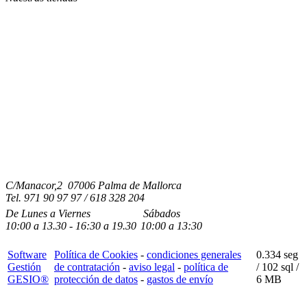
C/Manacor,2 07006 Palma de Mallorca
Tel.
971 90 97 97 / 618 328 204
De Lunes a Viernes
Sábados
10:00
a
13.30 - 16:30
a 19.3
0
10:00
a
13:30
Software
Política de Cookies
-
condiciones generales
0.334 seg
Gestión
de contratación
-
aviso legal
-
política de
/
102 sql
/
GESIO®
protección de datos
-
gastos de envío
6 MB