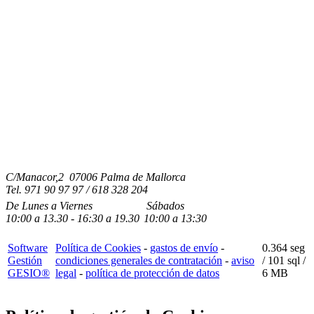
C/Manacor,2 07006 Palma de Mallorca
Tel.
971 90 97 97 / 618 328 204
De Lunes a Viernes
Sábados
10:00
a
13.30 - 16:30
a 19.3
0
10:00
a
13:30
Software
Política de Cookies
-
gastos de envío
-
0.364 seg
Gestión
condiciones generales de contratación
-
aviso
/
101 sql
/
GESIO®
legal
-
política de protección de datos
6 MB