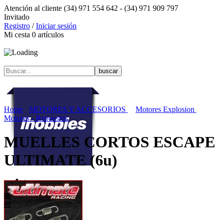
Atención al cliente
(34) 971 554 642 -
(34) 971 909 797
Invitado
Registro
/
Iniciar sesión
Mi cesta
0
artículos
Home
MOTORES Y ACCESORIOS
Motores Explosion
Motores - Repuestos
MUELLES CORTOS ESCAPE
ULTIMATE (6u)
Menú contenidos
MENÚ