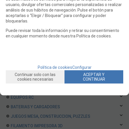
usuario, divulgar ofertas comerciales personalizadas o realizar
Repuestos ThunderTiger
análisis de sus hábitos de navegación. Pulse el botón para
Repuestos Traxxas
aceptarlas o “Elegir / Bloquear” para configurar y poder
bloquearlas.
Repuestos VRX
Repuestos WLToys Coches
Puede revisar toda la información y retirar su consentimiento
en cualquier momento desde nuestra Política de cookies.
Repuestos XRAY
Repuestos Yokomo
Repuestos ARRMA
Repuestos Carson
Política de cookies
Configurar
Repuestos RGT
Continuar solo con las
ACEPTAR Y
BARCOS RC
cookies necesarias
CONTINUAR
HELICOPTEROS RC
EQUIPOS RC
BATERIAS Y CARGADORES
JUEGOS MESA, CONSTRUCCION, PUZZLES
FILAMENTO IMPRESORA 3D