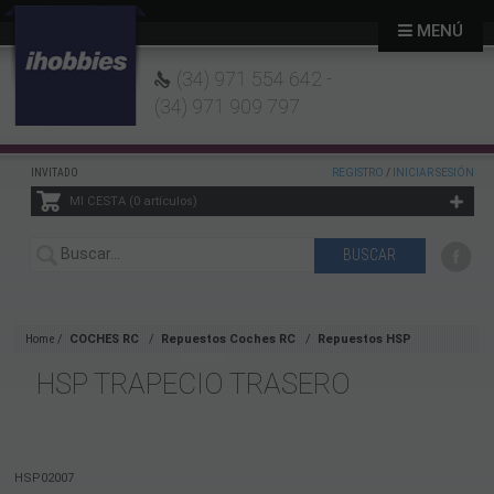
MENÚ
(34) 971 554 642 -
(34) 971 909 797
INVITADO
REGISTRO
/
INICIAR SESIÓN
MI CESTA
0
artículos
Home
COCHES RC
Repuestos Coches RC
Repuestos HSP
HSP TRAPECIO TRASERO
HSP02007