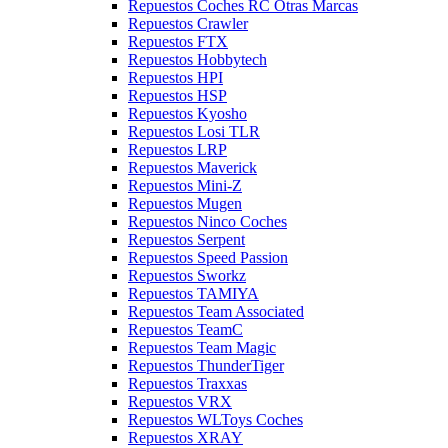
Repuestos Coches RC Otras Marcas
Repuestos Crawler
Repuestos FTX
Repuestos Hobbytech
Repuestos HPI
Repuestos HSP
Repuestos Kyosho
Repuestos Losi TLR
Repuestos LRP
Repuestos Maverick
Repuestos Mini-Z
Repuestos Mugen
Repuestos Ninco Coches
Repuestos Serpent
Repuestos Speed Passion
Repuestos Sworkz
Repuestos TAMIYA
Repuestos Team Associated
Repuestos TeamC
Repuestos Team Magic
Repuestos ThunderTiger
Repuestos Traxxas
Repuestos VRX
Repuestos WLToys Coches
Repuestos XRAY