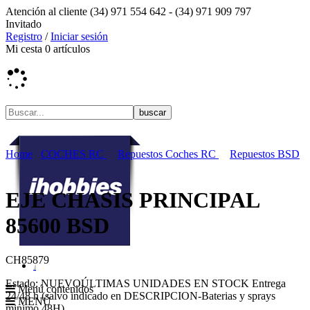
Atención al cliente
(34) 971 554 642 -
(34) 971 909 797
Invitado
Registro
/
Iniciar sesión
Mi cesta
0
artículos
Home
COCHES RC
Repuestos Coches RC
Repuestos BSD
EJE CHASIS PRINCIPAL
85600 BSD
CH85879
Estado:
NUEVO
ÚLTIMAS UNIDADES EN STOCK
Entrega
Menú contenidos
24/48 h (salvo indicado en DESCRIPCION-Baterias y sprays
MENÚ
minimo 48H)