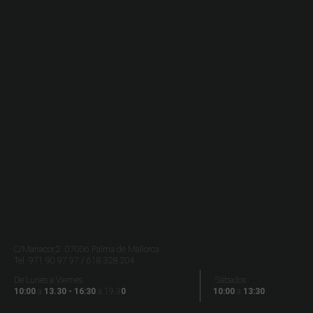
C/Manacor,2 07006 Palma de Mallorca
Tel.
971 90 97 97 / 618 328 204
De Lunes a Viernes
Sábados
10:00
a
13.30 - 16:30
a 19.3
0
10:00
a
13:30