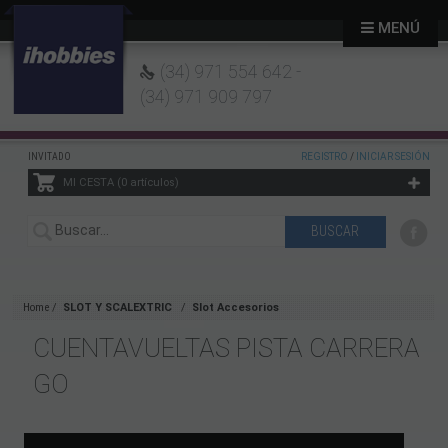
MENÚ
(34) 971 554 642 -
(34) 971 909 797
INVITADO
REGISTRO
/
INICIAR SESIÓN
MI CESTA
0
artículos
Home
SLOT Y SCALEXTRIC
Slot Accesorios
CUENTAVUELTAS PISTA CARRERA
GO