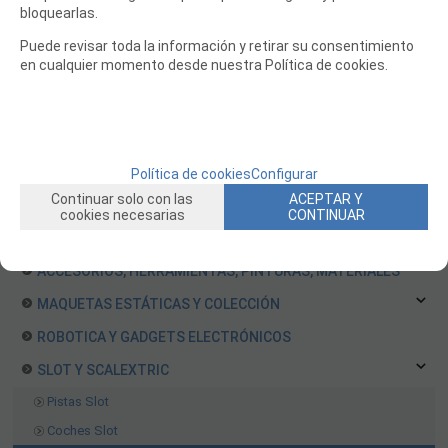
BARCOS RC
bloquearlas.
HELICOPTEROS RC
Puede revisar toda la información y retirar su consentimiento
en cualquier momento desde nuestra Política de cookies.
EQUIPOS RC
BATERIAS Y CARGADORES
JUEGOS MESA, CONSTRUCCION, PUZZLES
FILAMENTO IMPRESORA 3D
Política de cookies
Configurar
Continuar solo con las
ACEPTAR Y
MOTORES Y ACCESORIOS
cookies necesarias
CONTINUAR
CURSOS Y TALLERES
ACCESORIOS, HERRAMIENTAS, PINTURAS, MATERIALES
MAQUETAS ESTÁTICAS Y COLECCIÓN
ROBOTICA Y GADGETS ELECTRÓNICOS
SLOT Y SCALEXTRIC
Pistas Slot
Coches Slot