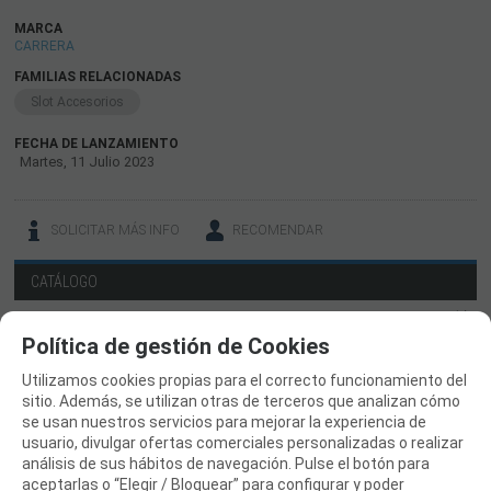
MARCA
CARRERA
FAMILIAS RELACIONADAS
Slot Accesorios
FECHA DE LANZAMIENTO
Martes, 11 Julio 2023
SOLICITAR MÁS INFO
RECOMENDAR
CATÁLOGO
TIENDA DJI
Política de gestión de Cookies
OUTLET LIQUIDACION
Utilizamos cookies propias para el correcto funcionamiento del
DRONES Y FPV
sitio. Además, se utilizan otras de terceros que analizan cómo
se usan nuestros servicios para mejorar la experiencia de
AVIONES RC
usuario, divulgar ofertas comerciales personalizadas o realizar
COCHES RC
análisis de sus hábitos de navegación. Pulse el botón para
aceptarlas o “Elegir / Bloquear” para configurar y poder