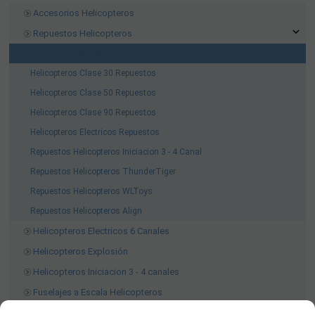
Accesorios Helicopteros
Repuestos Helicopteros
Repuestos Helicopteros Blade
Helicopteros Clase 30 Repuestos
Helicopteros Clase 50 Repuestos
Helicopteros Clase 90 Repuestos
Helicopteros Electricos Repuestos
Repuestos Helicopteros Iniciacion 3 - 4 Canal
Repuestos Helicopteros ThunderTiger
Repuestos Helicopteros WLToys
Repuestos Helicopteros Align
Helicopteros Electricos 6 Canales
Helicopteros Explosión
Helicopteros Iniciacion 3 - 4 canales
Fuselajes a Escala Helicopteros
Mejoras Helicopteros