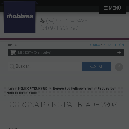
MENÚ
(34) 971 554 642 -
(34) 971 909 797
INVITADO
REGISTRO
/
INICIAR SESIÓN
MI CESTA
0
artículos
Home
HELICOPTEROS RC
Repuestos Helicopteros
Repuestos
Helicopteros Blade
CORONA PRINCIPAL BLADE 230S