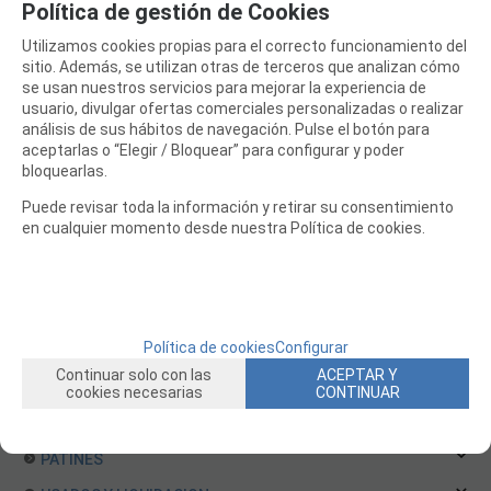
Política de gestión de Cookies
Helicopteros a Turbina
Utilizamos cookies propias para el correcto funcionamiento del
EQUIPOS RC
sitio. Además, se utilizan otras de terceros que analizan cómo
se usan nuestros servicios para mejorar la experiencia de
BATERIAS Y CARGADORES
usuario, divulgar ofertas comerciales personalizadas o realizar
análisis de sus hábitos de navegación. Pulse el botón para
JUEGOS MESA, CONSTRUCCION, PUZZLES
aceptarlas o “Elegir / Bloquear” para configurar y poder
FILAMENTO IMPRESORA 3D
bloquearlas.
MOTORES Y ACCESORIOS
Puede revisar toda la información y retirar su consentimiento
en cualquier momento desde nuestra Política de cookies.
CURSOS Y TALLERES
ACCESORIOS, HERRAMIENTAS, PINTURAS, MATERIALES
MAQUETAS ESTÁTICAS Y COLECCIÓN
Política de cookies
Configurar
ROBOTICA Y GADGETS ELECTRÓNICOS
Continuar solo con las
ACEPTAR Y
SLOT Y SCALEXTRIC
cookies necesarias
CONTINUAR
TRENES
PATINES