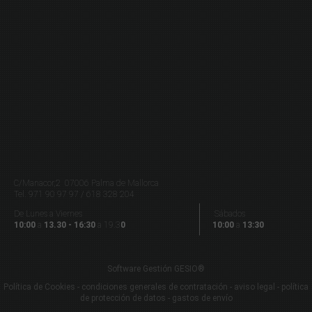
C/Manacor,2 07006 Palma de Mallorca
Tel.
971 90 97 97 / 618 328 204
De Lunes a Viernes
Sábados
10:00
a
13.30 - 16:30
a 19.3
0
10:00
a
13:30
Software Gestión
GESIO®
Política de Cookies
-
condiciones generales de contratación
-
aviso legal
-
política
de protección de datos
-
gastos de envío