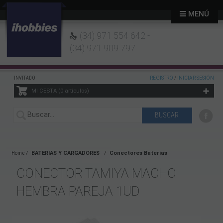
MENÚ
(34) 971 554 642 -
(34) 971 909 797
INVITADO
REGISTRO
/
INICIAR SESIÓN
MI CESTA
0
artículos
Home
BATERIAS Y CARGADORES
Conectores Baterias
CONECTOR TAMIYA MACHO
HEMBRA PAREJA 1UD