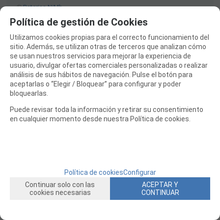
Baterias NiMh
Política de gestión de Cookies
Baterias Plomo
Conectores Baterias
Utilizamos cookies propias para el correcto funcionamiento del
sitio. Además, se utilizan otras de terceros que analizan cómo
Pilas Alcalinas
se usan nuestros servicios para mejorar la experiencia de
CARGADORES Y FUENTES ALIMENTACION
usuario, divulgar ofertas comerciales personalizadas o realizar
análisis de sus hábitos de navegación. Pulse el botón para
Baterias Li-ion
aceptarlas o “Elegir / Bloquear” para configurar y poder
bloquearlas.
JUEGOS MESA, CONSTRUCCION, PUZZLES
Puede revisar toda la información y retirar su consentimiento
FILAMENTO IMPRESORA 3D
en cualquier momento desde nuestra Política de cookies.
MOTORES Y ACCESORIOS
CURSOS Y TALLERES
ACCESORIOS, HERRAMIENTAS, PINTURAS, MATERIALES
Política de cookies
Configurar
MAQUETAS ESTÁTICAS Y COLECCIÓN
Continuar solo con las
ACEPTAR Y
ROBOTICA Y GADGETS ELECTRÓNICOS
cookies necesarias
CONTINUAR
SLOT Y SCALEXTRIC