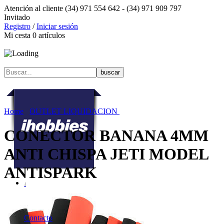
Atención al cliente
(34) 971 554 642 -
(34) 971 909 797
Invitado
Registro
/
Iniciar sesión
Mi cesta
0
artículos
Home
OUTLET LIQUIDACION
CONECTOR BANANA 4MM
ANTI CHISPA JETI MODEL
ANTISPARK
Ofertas
Actualidad
Contacto