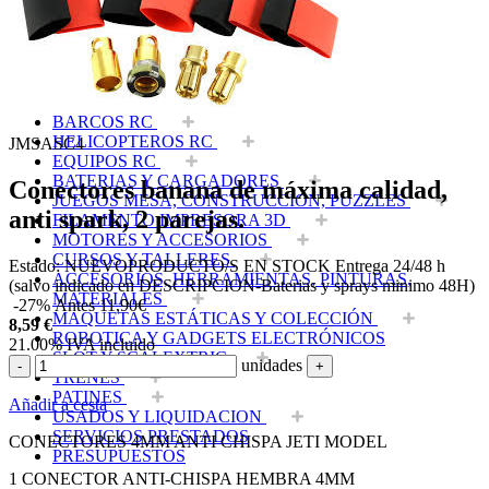
TIENDA DJI
OUTLET LIQUIDACION
DRONES Y FPV
AVIONES RC
COCHES RC
BARCOS RC
HELICOPTEROS RC
JMSASC4
EQUIPOS RC
BATERIAS Y CARGADORES
Conectores banana de máxima calidad,
JUEGOS MESA, CONSTRUCCION, PUZZLES
anti spark, 2 parejas.
FILAMENTO IMPRESORA 3D
MOTORES Y ACCESORIOS
CURSOS Y TALLERES
Estado:
NUEVO
PRODUCTO/S EN STOCK
Entrega 24/48 h
ACCESORIOS, HERRAMIENTAS, PINTURAS,
(salvo indicado en DESCRIPCION-Baterias y sprays minimo 48H)
MATERIALES
-27%
Antes 11,90€
MAQUETAS ESTÁTICAS Y COLECCIÓN
8,59
€
ROBOTICA Y GADGETS ELECTRÓNICOS
21.00%
IVA incluido
SLOT Y SCALEXTRIC
unidades
-
+
TRENES
PATINES
Añadir a cesta
USADOS Y LIQUIDACION
SERVICIOS PRESTADOS
CONECTORES 4MM ANTI CHISPA JETI MODEL
PRESUPUESTOS
1 CONECTOR ANTI-CHISPA HEMBRA 4MM