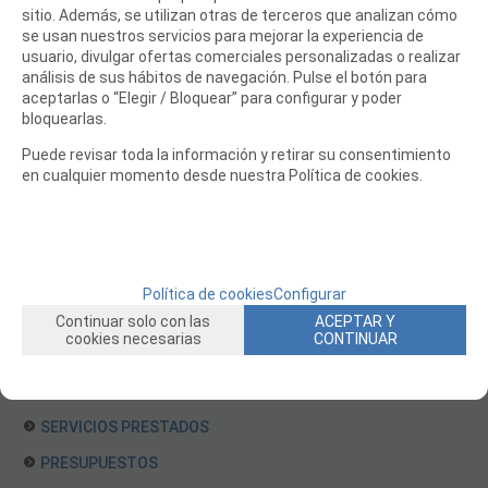
sitio. Además, se utilizan otras de terceros que analizan cómo
JUEGOS MESA, CONSTRUCCION, PUZZLES
se usan nuestros servicios para mejorar la experiencia de
usuario, divulgar ofertas comerciales personalizadas o realizar
FILAMENTO IMPRESORA 3D
análisis de sus hábitos de navegación. Pulse el botón para
aceptarlas o “Elegir / Bloquear” para configurar y poder
MOTORES Y ACCESORIOS
bloquearlas.
CURSOS Y TALLERES
Puede revisar toda la información y retirar su consentimiento
en cualquier momento desde nuestra Política de cookies.
ACCESORIOS, HERRAMIENTAS, PINTURAS, MATERIALES
MAQUETAS ESTÁTICAS Y COLECCIÓN
ROBOTICA Y GADGETS ELECTRÓNICOS
SLOT Y SCALEXTRIC
Política de cookies
Configurar
TRENES
Continuar solo con las
ACEPTAR Y
cookies necesarias
CONTINUAR
PATINES
USADOS Y LIQUIDACION
SERVICIOS PRESTADOS
PRESUPUESTOS