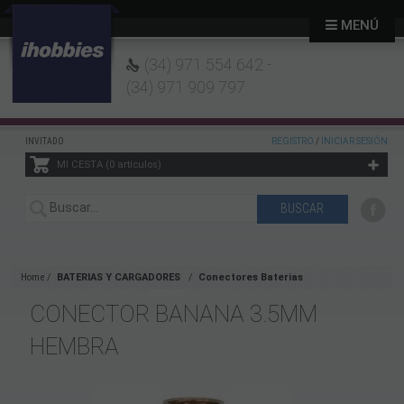
MENÚ
(34) 971 554 642 -
(34) 971 909 797
INVITADO
REGISTRO
/
INICIAR SESIÓN
MI CESTA
0
artículos
Home
BATERIAS Y CARGADORES
Conectores Baterias
CONECTOR BANANA 3.5MM
HEMBRA