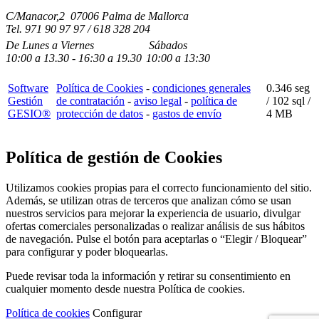
C/Manacor,2 07006 Palma de Mallorca
Tel.
971 90 97 97 / 618 328 204
De Lunes a Viernes
Sábados
10:00
a
13.30 - 16:30
a 19.3
0
10:00
a
13:30
Software
Política de Cookies
-
condiciones generales
0.346 seg
Gestión
de contratación
-
aviso legal
-
política de
/
102 sql
/
GESIO®
protección de datos
-
gastos de envío
4 MB
Política de gestión de Cookies
Utilizamos cookies propias para el correcto funcionamiento del sitio.
Además, se utilizan otras de terceros que analizan cómo se usan
nuestros servicios para mejorar la experiencia de usuario, divulgar
ofertas comerciales personalizadas o realizar análisis de sus hábitos
de navegación. Pulse el botón para aceptarlas o “Elegir / Bloquear”
para configurar y poder bloquearlas.
Puede revisar toda la información y retirar su consentimiento en
cualquier momento desde nuestra Política de cookies.
Política de cookies
Configurar