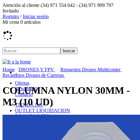
Atención al cliente
(34) 971 554 642 -
(34) 971 909 797
Invitado
Registro
/
Iniciar sesión
Mi cesta
0
artículos
Home
DRONES Y FPV
Repuestos Drones Multicopter
Recambios Drones de Carreras
Ofertas
COLUMNA NYLON 30MM -
Actualidad
Contacto
M3 (10 UD)
TIENDA DJI
OUTLET LIQUIDACION
DRONES Y FPV
AVIONES RC
COCHES RC
BARCOS RC
HELICOPTEROS RC