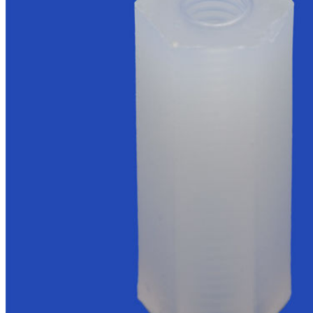
EQUIPOS RC
BATERIAS Y CARGADORES
JUEGOS MESA, CONSTRUCCION, PUZZLES
FILAMENTO IMPRESORA 3D
MOTORES Y ACCESORIOS
CURSOS Y TALLERES
ACCESORIOS, HERRAMIENTAS, PINTURAS,
MATERIALES
MAQUETAS ESTÁTICAS Y COLECCIÓN
ROBOTICA Y GADGETS ELECTRÓNICOS
SLOT Y SCALEXTRIC
TRENES
PATINES
USADOS Y LIQUIDACION
SERVICIOS PRESTADOS
PRESUPUESTOS