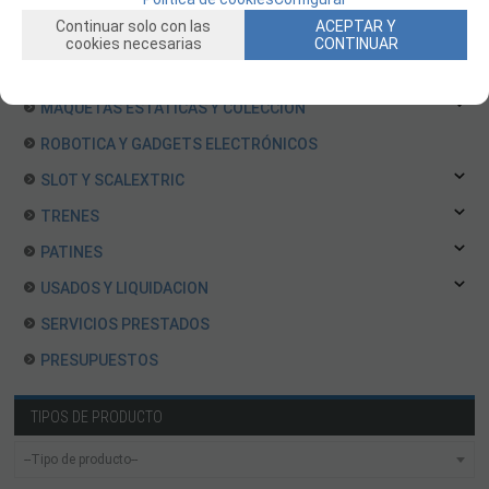
MOTORES Y ACCESORIOS
Continuar solo con las
ACEPTAR Y
CURSOS Y TALLERES
cookies necesarias
CONTINUAR
ACCESORIOS, HERRAMIENTAS, PINTURAS, MATERIALES
MAQUETAS ESTÁTICAS Y COLECCIÓN
ROBOTICA Y GADGETS ELECTRÓNICOS
SLOT Y SCALEXTRIC
TRENES
PATINES
USADOS Y LIQUIDACION
SERVICIOS PRESTADOS
PRESUPUESTOS
TIPOS DE PRODUCTO