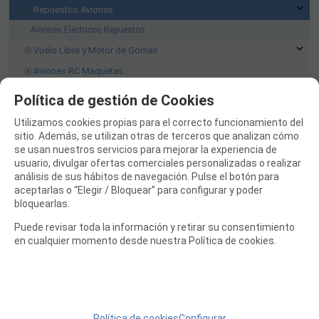
Repuestos Aviones
Aviones Electricos Repuestos
Vuelo Libre y Motor de Gomas
Aviones RC Maquetas
Aviones RC Sport
Política de gestión de Cookies
Aviones RC Iniciación
Utilizamos cookies propias para el correcto funcionamiento del
Aviones RC Acrobáticos
sitio. Además, se utilizan otras de terceros que analizan cómo
se usan nuestros servicios para mejorar la experiencia de
COCHES RC
usuario, divulgar ofertas comerciales personalizadas o realizar
análisis de sus hábitos de navegación. Pulse el botón para
BARCOS RC
aceptarlas o “Elegir / Bloquear” para configurar y poder
HELICOPTEROS RC
bloquearlas.
EQUIPOS RC
Puede revisar toda la información y retirar su consentimiento
en cualquier momento desde nuestra Política de cookies.
BATERIAS Y CARGADORES
JUEGOS MESA, CONSTRUCCION, PUZZLES
FILAMENTO IMPRESORA 3D
Política de cookies
Configurar