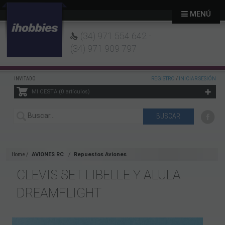
MENÚ
(34) 971 554 642 -
(34) 971 909 797
INVITADO
REGISTRO
/
INICIAR SESIÓN
MI CESTA
0
artículos
Home
AVIONES RC
Repuestos Aviones
CLEVIS SET LIBELLE Y ALULA
DREAMFLIGHT