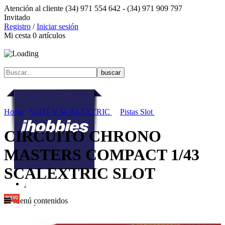
Atención al cliente
(34) 971 554 642 -
(34) 971 909 797
Invitado
Registro
/
Iniciar sesión
Mi cesta
0
artículos
Home
SLOT Y SCALEXTRIC
Pistas Slot
CIRCUITO CHRONO
MASTERS COMPACT 1/43
SCALEXTRIC SLOT
Menú contenidos
MENÚ