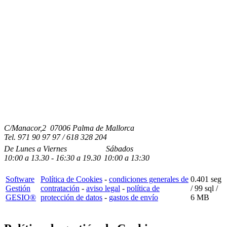
C/Manacor,2 07006 Palma de Mallorca
Tel.
971 90 97 97 / 618 328 204
De Lunes a Viernes
Sábados
10:00
a
13.30 - 16:30
a 19.3
0
10:00
a
13:30
Software
Política de Cookies
-
condiciones generales de
0.401 seg
Gestión
contratación
-
aviso legal
-
política de
/
99 sql
/
GESIO®
protección de datos
-
gastos de envío
6 MB