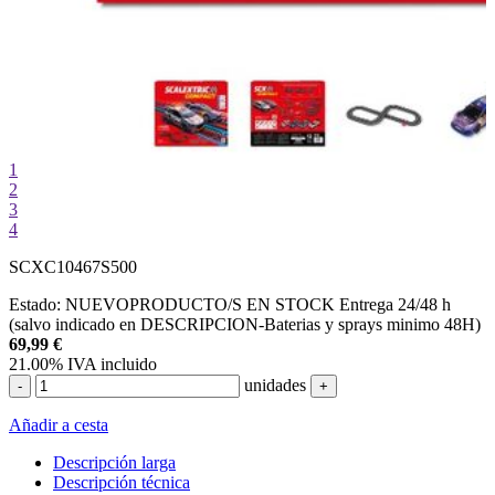
1
2
3
4
SCXC10467S500
Estado:
NUEVO
PRODUCTO/S EN STOCK
Entrega 24/48 h
(salvo indicado en DESCRIPCION-Baterias y sprays minimo 48H)
69,99
€
21.00%
IVA incluido
unidades
-
+
Añadir a cesta
Descripción larga
Descripción técnica