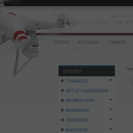
ATENCIÓN 
(34) 971 554 642 -
(34) 97
OFERTAS
ACTUALIDAD
CONTACTO
Hom
CATÁLOGO
TIENDA DJI
OUTLET LIQUIDACION
DRONES Y FPV
AVIONES RC
COCHES RC
BARCOS RC