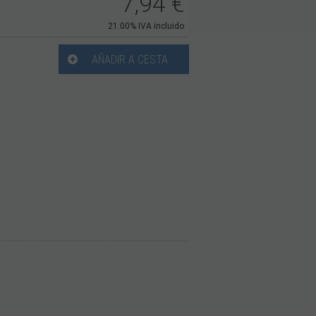
7,94
€
21.00%
IVA incluido
AÑADIR A CESTA