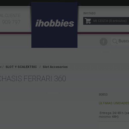
INVITADO
AL CLIENTE
1 909 797
MI CESTA
0
artículos
e
SLOT Y SCALEXTRIC
Slot Accesorios
CHASIS FERRARI 360
80853
ÚLTIMAS UNIDADES
Entrega 24/48 h (s
minimo 48H)