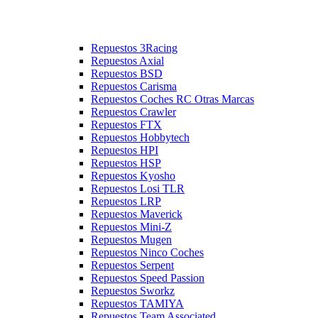
Repuestos 3Racing
Repuestos Axial
Repuestos BSD
Repuestos Carisma
Repuestos Coches RC Otras Marcas
Repuestos Crawler
Repuestos FTX
Repuestos Hobbytech
Repuestos HPI
Repuestos HSP
Repuestos Kyosho
Repuestos Losi TLR
Repuestos LRP
Repuestos Maverick
Repuestos Mini-Z
Repuestos Mugen
Repuestos Ninco Coches
Repuestos Serpent
Repuestos Speed Passion
Repuestos Sworkz
Repuestos TAMIYA
Repuestos Team Associated