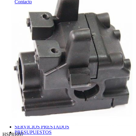
Contacto
TIENDA DJI
OUTLET LIQUIDACION
DRONES Y FPV
AVIONES RC
COCHES RC
BARCOS RC
HELICOPTEROS RC
EQUIPOS RC
BATERIAS Y CARGADORES
JUEGOS MESA, CONSTRUCCION, PUZZLES
FILAMENTO IMPRESORA 3D
MOTORES Y ACCESORIOS
CURSOS Y TALLERES
ACCESORIOS, HERRAMIENTAS, PINTURAS,
MATERIALES
MAQUETAS ESTÁTICAS Y COLECCIÓN
ROBOTICA Y GADGETS ELECTRÓNICOS
SLOT Y SCALEXTRIC
TRENES
PATINES
USADOS Y LIQUIDACION
SERVICIOS PRESTADOS
PRESUPUESTOS
HSP81057