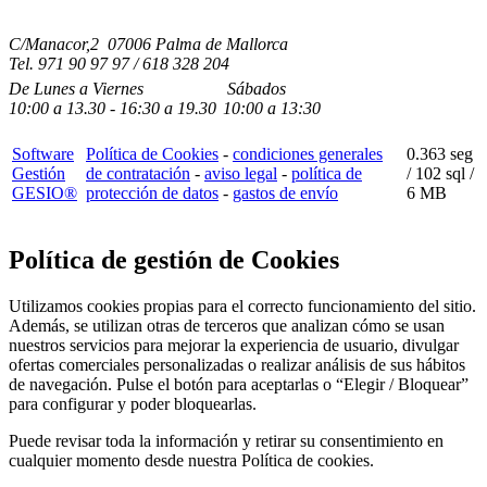
C/Manacor,2 07006 Palma de Mallorca
Tel.
971 90 97 97 / 618 328 204
De Lunes a Viernes
Sábados
10:00
a
13.30 - 16:30
a 19.3
0
10:00
a
13:30
Software
Política de Cookies
-
condiciones generales
0.363 seg
Gestión
de contratación
-
aviso legal
-
política de
/
102 sql
/
GESIO®
protección de datos
-
gastos de envío
6 MB
Política de gestión de Cookies
Utilizamos cookies propias para el correcto funcionamiento del sitio.
Además, se utilizan otras de terceros que analizan cómo se usan
nuestros servicios para mejorar la experiencia de usuario, divulgar
ofertas comerciales personalizadas o realizar análisis de sus hábitos
de navegación. Pulse el botón para aceptarlas o “Elegir / Bloquear”
para configurar y poder bloquearlas.
Puede revisar toda la información y retirar su consentimiento en
cualquier momento desde nuestra Política de cookies.