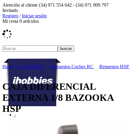
Atención al cliente
(34) 971 554 642 -
(34) 971 909 797
Invitado
Registro
/
Iniciar sesión
Mi cesta
0
artículos
Home
COCHES RC
Repuestos Coches RC
Repuestos HSP
CAJA DIFERENCIAL
EXTERNA 1/8 BAZOOKA
HSP
Ofertas
Actualidad