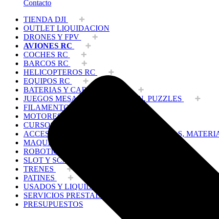
Contacto
TIENDA DJI
OUTLET LIQUIDACION
DRONES Y FPV
AVIONES RC
COCHES RC
BARCOS RC
HELICOPTEROS RC
EQUIPOS RC
BATERIAS Y CARGADORES
JUEGOS MESA, CONSTRUCCION, PUZZLES
FILAMENTO IMPRESORA 3D
MOTORES Y ACCESORIOS
CURSOS Y TALLERES
ACCESORIOS, HERRAMIENTAS, PINTURAS, MATERI
MAQUETAS ESTÁTICAS Y COLECCIÓN
ROBOTICA Y GADGETS ELECTRÓNICOS
SLOT Y SCALEXTRIC
TRENES
PATINES
USADOS Y LIQUIDACION
SERVICIOS PRESTADOS
PRESUPUESTOS