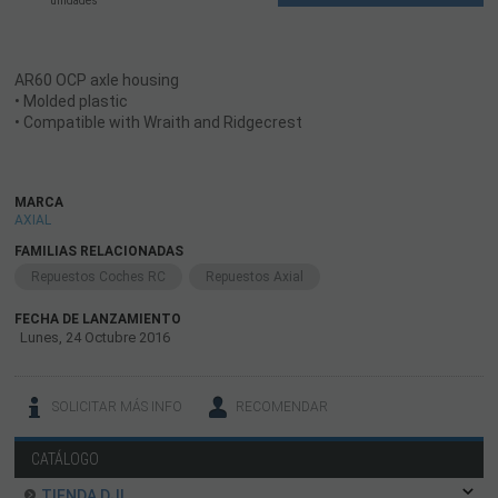
unidades
AR60 OCP axle housing
• Molded plastic
• Compatible with Wraith and Ridgecrest
MARCA
AXIAL
FAMILIAS RELACIONADAS
Repuestos Coches RC
Repuestos Axial
FECHA DE LANZAMIENTO
Lunes, 24 Octubre 2016
SOLICITAR MÁS INFO
RECOMENDAR
CATÁLOGO
TIENDA DJI