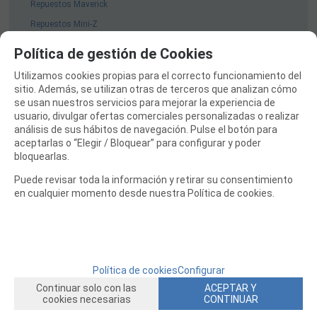
Repuestos Maverick
Repuestos Mini-Z
Repuestos Mugen
Política de gestión de Cookies
Repuestos Ninco Coches
Utilizamos cookies propias para el correcto funcionamiento del
Repuestos Serpent
sitio. Además, se utilizan otras de terceros que analizan cómo
se usan nuestros servicios para mejorar la experiencia de
Repuestos Speed Passion
usuario, divulgar ofertas comerciales personalizadas o realizar
Repuestos Sworkz
análisis de sus hábitos de navegación. Pulse el botón para
aceptarlas o “Elegir / Bloquear” para configurar y poder
Repuestos TAMIYA
bloquearlas.
Repuestos Team Associated
Puede revisar toda la información y retirar su consentimiento
Repuestos TeamC
en cualquier momento desde nuestra Política de cookies.
Repuestos Team Magic
Repuestos ThunderTiger
Repuestos Traxxas
Repuestos VRX
Política de cookies
Configurar
Repuestos WLToys Coches
Continuar solo con las
ACEPTAR Y
cookies necesarias
CONTINUAR
Repuestos XRAY