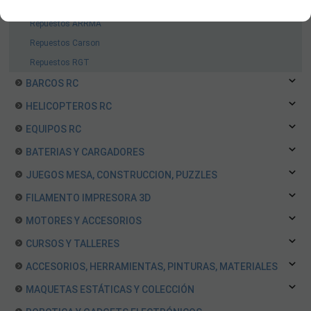
Repuestos Yokomo
Repuestos ARRMA
Repuestos Carson
Repuestos RGT
BARCOS RC
HELICOPTEROS RC
EQUIPOS RC
BATERIAS Y CARGADORES
JUEGOS MESA, CONSTRUCCION, PUZZLES
FILAMENTO IMPRESORA 3D
MOTORES Y ACCESORIOS
CURSOS Y TALLERES
ACCESORIOS, HERRAMIENTAS, PINTURAS, MATERIALES
MAQUETAS ESTÁTICAS Y COLECCIÓN