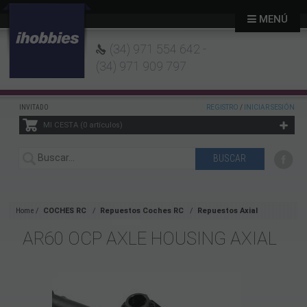
MENÚ
(34) 971 554 642 -
(34) 971 909 797
INVITADO
REGISTRO
/
INICIAR SESIÓN
MI CESTA
0
artículos
Home
COCHES RC
Repuestos Coches RC
Repuestos Axial
AR60 OCP AXLE HOUSING AXIAL