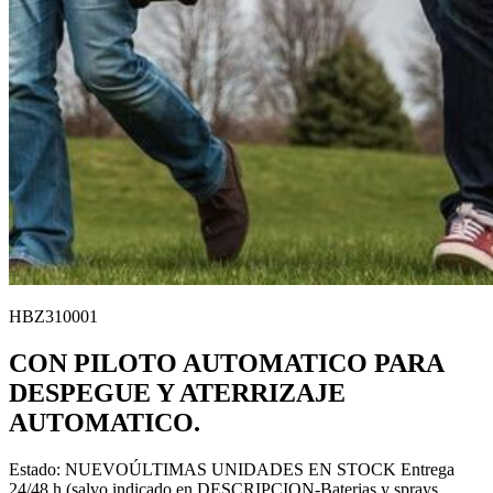
HBZ310001
CON PILOTO AUTOMATICO PARA
DESPEGUE Y ATERRIZAJE
AUTOMATICO.
Estado:
NUEVO
ÚLTIMAS UNIDADES EN STOCK
Entrega
24/48 h (salvo indicado en DESCRIPCION-Baterias y sprays