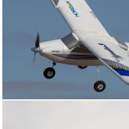
EQUIPOS RC
BATERIAS Y CARGADORES
JUEGOS MESA, CONSTRUCCION, PUZZLES
FILAMENTO IMPRESORA 3D
MOTORES Y ACCESORIOS
CURSOS Y TALLERES
ACCESORIOS, HERRAMIENTAS, PINTURAS,
MATERIALES
MAQUETAS ESTÁTICAS Y COLECCIÓN
ROBOTICA Y GADGETS ELECTRÓNICOS
SLOT Y SCALEXTRIC
TRENES
PATINES
USADOS Y LIQUIDACION
SERVICIOS PRESTADOS
PRESUPUESTOS