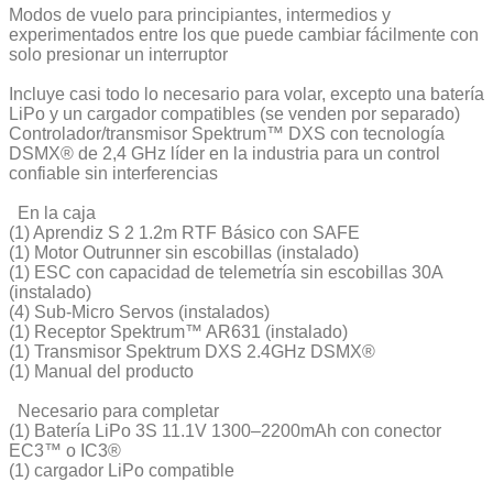
Modos de vuelo para principiantes, intermedios y
experimentados entre los que puede cambiar fácilmente con
solo presionar un interruptor
Incluye casi todo lo necesario para volar, excepto una batería
LiPo y un cargador compatibles (se venden por separado)
Controlador/transmisor Spektrum™ DXS con tecnología
DSMX® de 2,4 GHz líder en la industria para un control
confiable sin interferencias
En la caja
(1) Aprendiz S 2 1.2m RTF Básico con SAFE
(1) Motor Outrunner sin escobillas (instalado)
(1) ESC con capacidad de telemetría sin escobillas 30A
(instalado)
(4) Sub-Micro Servos (instalados)
(1) Receptor Spektrum™ AR631 (instalado)
(1) Transmisor Spektrum DXS 2.4GHz DSMX®
(1) Manual del producto
Necesario para completar
(1) Batería LiPo 3S 11.1V 1300–2200mAh con conector
EC3™ o IC3®
(1) cargador LiPo compatible