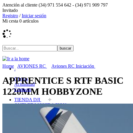
Atención al cliente
(34) 971 554 642 -
(34) 971 909 797
Invitado
Registro
/
Iniciar sesión
Mi cesta
0
artículos
Home
AVIONES RC
Aviones RC Iniciación
APPRENTICE S RTF BASIC
Ofertas
Actualidad
1220MM HOBBYZONE
Contacto
TIENDA DJI
OUTLET LIQUIDACION
DRONES Y FPV
AVIONES RC
COCHES RC
BARCOS RC
HELICOPTEROS RC