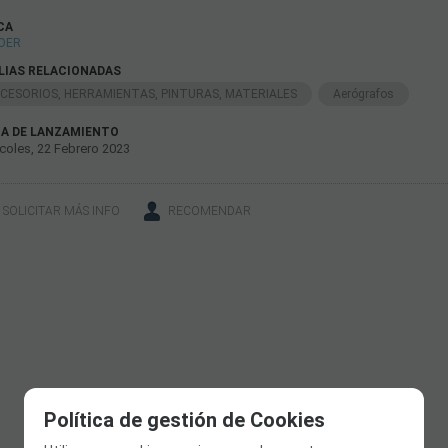
CA
OER
LIAS RELACIONADAS
CESORIOS, HERRAMIENTAS, PINTURAS, MATERIALES
Aerógrafos
A DE LANZAMIENTO
coles, 22 Febrero 2023
SOLICITAR MÁS INFO
RECOMENDAR
Política de gestión de Cookies