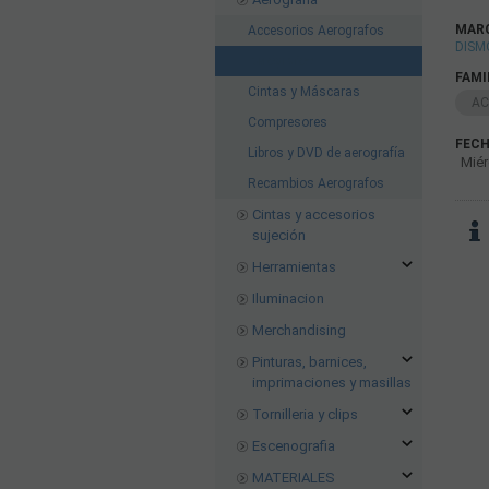
MAR
Accesorios Aerografos
DISM
Aerógrafos
FAMI
Cintas y Máscaras
AC
Compresores
FECH
Libros y DVD de aerografía
Miér
Recambios Aerografos
Cintas y accesorios
sujeción
Herramientas
Iluminacion
Merchandising
Pinturas, barnices,
imprimaciones y masillas
Tornilleria y clips
Escenografia
MATERIALES