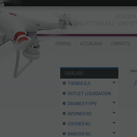
ATENCIÓN 
(34) 971 554 642 -
(34) 97
OFERTAS
ACTUALIDAD
CONTACTO
Hom
CATÁLOGO
TIENDA DJI
OUTLET LIQUIDACION
DRONES Y FPV
AVIONES RC
COCHES RC
BARCOS RC