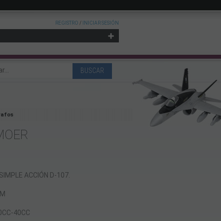
REGISTRO
/
INICIAR SESIÓN
rafos
MOER
IMPLE ACCIÓN D-107.
MM
0CC-40CC