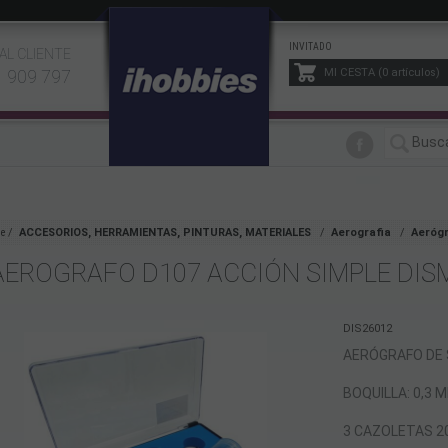
INVITADO
AL CLIENTE
1 909 797
MI CESTA
0
artículos
e
ACCESORIOS, HERRAMIENTAS, PINTURAS, MATERIALES
Aerografia
Aeróg
AEROGRAFO D107 ACCIÓN SIMPLE DIS
DIS26012
AERÓGRAFO DE S
BOQUILLA: 0,3 
3 CAZOLETAS 2