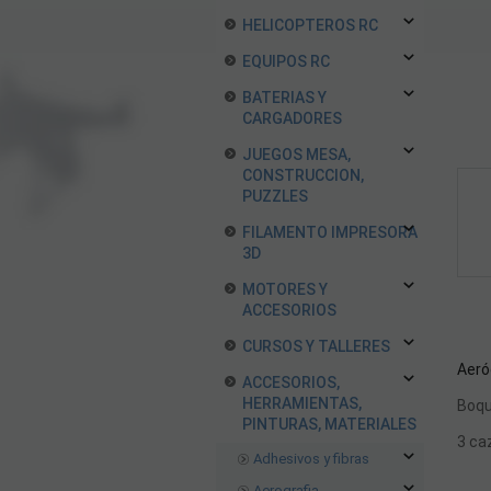
HELICOPTEROS RC
EQUIPOS RC
BATERIAS Y
CARGADORES
JUEGOS MESA,
CONSTRUCCION,
PUZZLES
FILAMENTO IMPRESORA
3D
MOTORES Y
ACCESORIOS
CURSOS Y TALLERES
Aeró
ACCESORIOS,
HERRAMIENTAS,
Boqu
PINTURAS, MATERIALES
3 ca
Adhesivos y fibras
Aerografia