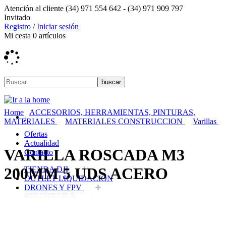
Atención al cliente
(34) 971 554 642 -
(34) 971 909 797
Invitado
Registro
/
Iniciar sesión
Mi cesta
0
artículos
Home
ACCESORIOS, HERRAMIENTAS, PINTURAS,
MATERIALES
MATERIALES CONSTRUCCION
Varillas
Ofertas
Actualidad
VARILLA ROSCADA M3
Contacto
200MM 5 UDS ACERO
TIENDA DJI
OUTLET LIQUIDACION
DRONES Y FPV
AVIONES RC
COCHES RC
BARCOS RC
HELICOPTEROS RC