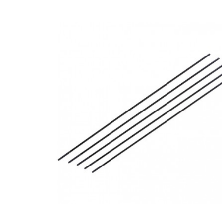
EQUIPOS RC
BATERIAS Y CARGADORES
JUEGOS MESA, CONSTRUCCION, PUZZLES
FILAMENTO IMPRESORA 3D
MOTORES Y ACCESORIOS
CURSOS Y TALLERES
ACCESORIOS, HERRAMIENTAS, PINTURAS,
MATERIALES
MAQUETAS ESTÁTICAS Y COLECCIÓN
ROBOTICA Y GADGETS ELECTRÓNICOS
SLOT Y SCALEXTRIC
TRENES
PATINES
USADOS Y LIQUIDACION
SERVICIOS PRESTADOS
PRESUPUESTOS