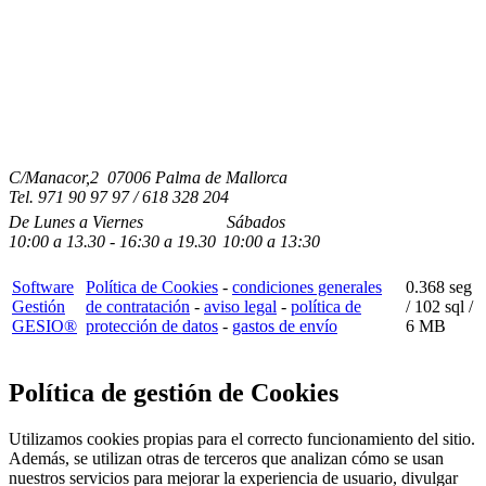
C/Manacor,2 07006 Palma de Mallorca
Tel.
971 90 97 97 / 618 328 204
De Lunes a Viernes
Sábados
10:00
a
13.30 - 16:30
a 19.3
0
10:00
a
13:30
Software
Política de Cookies
-
condiciones generales
0.368 seg
Gestión
de contratación
-
aviso legal
-
política de
/
102 sql
/
GESIO®
protección de datos
-
gastos de envío
6 MB
Política de gestión de Cookies
Utilizamos cookies propias para el correcto funcionamiento del sitio.
Además, se utilizan otras de terceros que analizan cómo se usan
nuestros servicios para mejorar la experiencia de usuario, divulgar