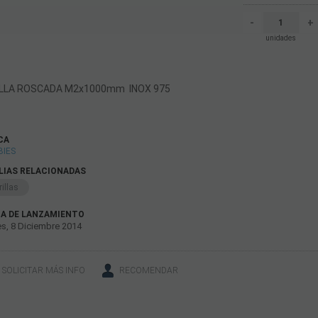
-
+
unidades
ILLA ROSCADA M2x1000mm INOX 975
CA
BIES
LIAS RELACIONADAS
illas
A DE LANZAMIENTO
s, 8 Diciembre 2014
SOLICITAR MÁS INFO
RECOMENDAR