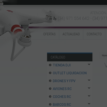
ATENCIÓN 
(34) 971 554 642 -
(34) 97
OFERTAS
ACTUALIDAD
CONTACTO
Hom
CATÁLOGO
TIENDA DJI
OUTLET LIQUIDACION
DRONES Y FPV
AVIONES RC
COCHES RC
BARCOS RC