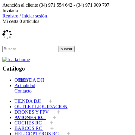
Atención al cliente
(34) 971 554 642 -
(34) 971 909 797
Invitado
Registro
/
Iniciar sesión
Mi cesta
0
artículos
Catálogo
Ofertas
TIENDA DJI
Actualidad
Contacto
TIENDA DJI
OUTLET LIQUIDACION
DRONES Y FPV
AVIONES RC
COCHES RC
BARCOS RC
HELICOPTEROS RC