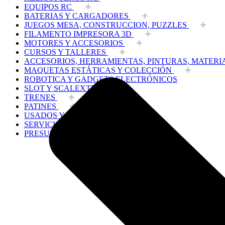
EQUIPOS RC
BATERIAS Y CARGADORES
JUEGOS MESA, CONSTRUCCION, PUZZLES
FILAMENTO IMPRESORA 3D
MOTORES Y ACCESORIOS
CURSOS Y TALLERES
ACCESORIOS, HERRAMIENTAS, PINTURAS, MATERI
MAQUETAS ESTÁTICAS Y COLECCIÓN
ROBOTICA Y GADGETS ELECTRÓNICOS
SLOT Y SCALEXTRIC
TRENES
PATINES
USADOS Y LIQUIDACION
SERVICIOS PRESTADOS
PRESUPUESTOS