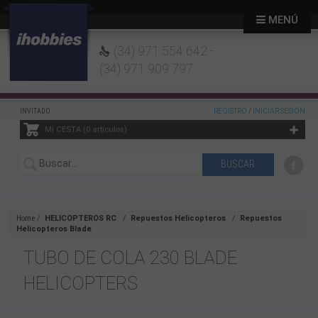
MENÚ
(34) 971 554 642 -
(34) 971 909 797
INVITADO
REGISTRO
/
INICIAR SESIÓN
MI CESTA
0
artículos
Home
HELICOPTEROS RC
Repuestos Helicopteros
Repuestos
Helicopteros Blade
TUBO DE COLA 230 BLADE
HELICOPTERS