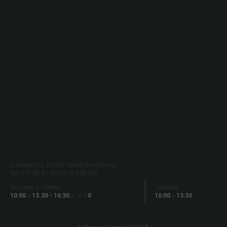
C/Manacor,2 07006 Palma de Mallorca
Tel.
971 90 97 97 / 618 328 204
De Lunes a Viernes
Sábados
10:00
a
13.30 - 16:30
a 19.3
0
10:00
a
13:30