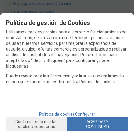
Helicopteros Electricos 6 Canales
Helicopteros Explosión
Helicopteros Iniciacion 3 - 4 canales
Política de gestión de Cookies
Fuselajes a Escala Helicopteros
Utilizamos cookies propias para el correcto funcionamiento del
sitio. Además, se utilizan otras de terceros que analizan cómo
Mejoras Helicopteros
se usan nuestros servicios para mejorar la experiencia de
Helicopteros a Turbina
usuario, divulgar ofertas comerciales personalizadas o realizar
análisis de sus hábitos de navegación. Pulse el botón para
EQUIPOS RC
aceptarlas o “Elegir / Bloquear” para configurar y poder
BATERIAS Y CARGADORES
bloquearlas.
JUEGOS MESA, CONSTRUCCION, PUZZLES
Puede revisar toda la información y retirar su consentimiento
en cualquier momento desde nuestra Política de cookies.
FILAMENTO IMPRESORA 3D
MOTORES Y ACCESORIOS
CURSOS Y TALLERES
Política de cookies
Configurar
ACCESORIOS, HERRAMIENTAS, PINTURAS, MATERIALES
Continuar solo con las
ACEPTAR Y
MAQUETAS ESTÁTICAS Y COLECCIÓN
cookies necesarias
CONTINUAR