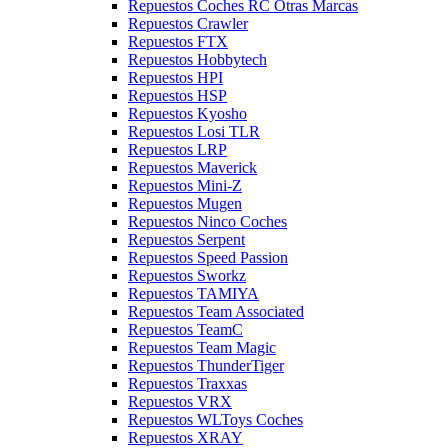
Repuestos Coches RC Otras Marcas
Repuestos Crawler
Repuestos FTX
Repuestos Hobbytech
Repuestos HPI
Repuestos HSP
Repuestos Kyosho
Repuestos Losi TLR
Repuestos LRP
Repuestos Maverick
Repuestos Mini-Z
Repuestos Mugen
Repuestos Ninco Coches
Repuestos Serpent
Repuestos Speed Passion
Repuestos Sworkz
Repuestos TAMIYA
Repuestos Team Associated
Repuestos TeamC
Repuestos Team Magic
Repuestos ThunderTiger
Repuestos Traxxas
Repuestos VRX
Repuestos WLToys Coches
Repuestos XRAY