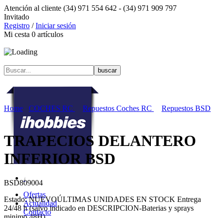
Atención al cliente
(34) 971 554 642 -
(34) 971 909 797
Invitado
Registro
/
Iniciar sesión
Mi cesta
0
artículos
Home
COCHES RC
Repuestos Coches RC
Repuestos BSD
TRAPECIOS DELANTERO
INFERIOR BSD
BSD809004
Ofertas
Estado:
NUEVO
ÚLTIMAS UNIDADES EN STOCK
Entrega
Actualidad
24/48 h (salvo indicado en DESCRIPCION-Baterias y sprays
Contacto
minimo 48H)