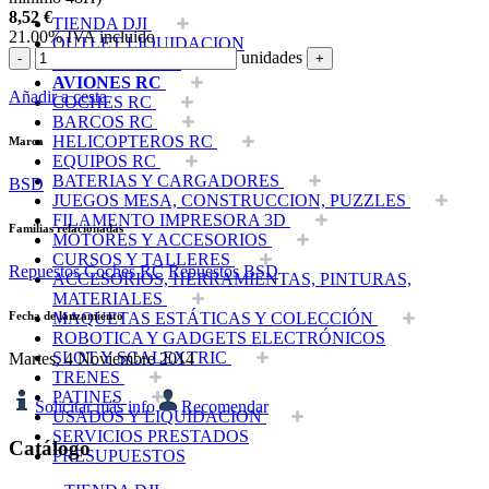
8,52
€
TIENDA DJI
21.00%
IVA incluido
OUTLET LIQUIDACION
unidades
-
+
DRONES Y FPV
AVIONES RC
Añadir a cesta
COCHES RC
BARCOS RC
HELICOPTEROS RC
Marca
EQUIPOS RC
BATERIAS Y CARGADORES
BSD
JUEGOS MESA, CONSTRUCCION, PUZZLES
FILAMENTO IMPRESORA 3D
Familias relacionadas
MOTORES Y ACCESORIOS
CURSOS Y TALLERES
Repuestos Coches RC
Repuestos BSD
ACCESORIOS, HERRAMIENTAS, PINTURAS,
MATERIALES
Fecha de lanzamiento
MAQUETAS ESTÁTICAS Y COLECCIÓN
ROBOTICA Y GADGETS ELECTRÓNICOS
SLOT Y SCALEXTRIC
Martes, 4 Noviembre 2014
TRENES
PATINES
Solicitar más info
Recomendar
USADOS Y LIQUIDACION
SERVICIOS PRESTADOS
Catálogo
PRESUPUESTOS