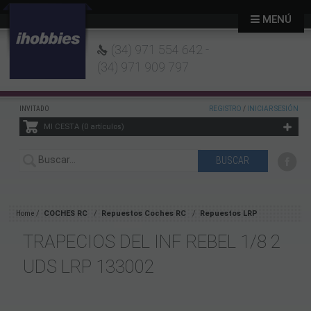
MENÚ
(34) 971 554 642 -
(34) 971 909 797
INVITADO
REGISTRO
/
INICIAR SESIÓN
MI CESTA
0
artículos
Home
COCHES RC
Repuestos Coches RC
Repuestos LRP
TRAPECIOS DEL INF REBEL 1/8 2
UDS LRP 133002