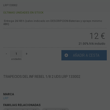
LRP133002
ÚLTIMAS UNIDADES EN STOCK
Entrega 24/48 h (salvo indicado en DESCRIPCION-Baterias y sprays minimo
48H)
12
€
21.00%
IVA incluido
-
+
AÑADIR A CESTA
unidades
TRAPECIOS DEL INF REBEL 1/8 2 UDS LRP 133002
MARCA
LRP
FAMILIAS RELACIONADAS