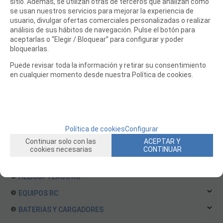
sitio. Además, se utilizan otras de terceros que analizan cómo
Repuestos TeamC
se usan nuestros servicios para mejorar la experiencia de
usuario, divulgar ofertas comerciales personalizadas o realizar
Repuestos Team Magic
análisis de sus hábitos de navegación. Pulse el botón para
Repuestos ThunderTiger
aceptarlas o “Elegir / Bloquear” para configurar y poder
Repuestos Traxxas
bloquearlas.
Repuestos VRX
Puede revisar toda la información y retirar su consentimiento
en cualquier momento desde nuestra Política de cookies.
Repuestos WLToys Coches
Repuestos XRAY
Repuestos Yokomo
Repuestos ARRMA
Política de cookies
Configurar
Repuestos Carson
Continuar solo con las
ACEPTAR Y
Repuestos RGT
cookies necesarias
CONTINUAR
BARCOS RC
HELICOPTEROS RC
EQUIPOS RC
BATERIAS Y CARGADORES