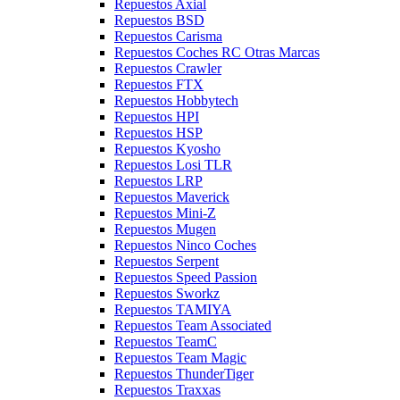
Repuestos Axial
Repuestos BSD
Repuestos Carisma
Repuestos Coches RC Otras Marcas
Repuestos Crawler
Repuestos FTX
Repuestos Hobbytech
Repuestos HPI
Repuestos HSP
Repuestos Kyosho
Repuestos Losi TLR
Repuestos LRP
Repuestos Maverick
Repuestos Mini-Z
Repuestos Mugen
Repuestos Ninco Coches
Repuestos Serpent
Repuestos Speed Passion
Repuestos Sworkz
Repuestos TAMIYA
Repuestos Team Associated
Repuestos TeamC
Repuestos Team Magic
Repuestos ThunderTiger
Repuestos Traxxas