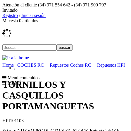
Atención al cliente
(34) 971 554 642 -
(34) 971 909 797
Invitado
Registro
/
Iniciar sesión
Mi cesta
0
artículos
Home
COCHES RC
Repuestos Coches RC
Repuestos HPI
Menú contenidos
TORNILLOS Y
MENÚ
CASQUILLOS
PORTAMANGUETAS
HPI101103
Estado:
NUEVO
PRODUCTO/S EN STOCK
Entrega 24/48 h