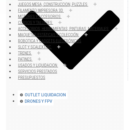
JUEGOS MESA, CONSTRUCCION, PUZZLES
FILAMENTO IMPRESORA 3D
MOTORES Y ACCESORIOS
CURSOS Y TALLERES
ACCESORIOS, HERRAMIENTAS, PINTURAS, MATERIALES
MAQUETAS ESTÁTICAS Y COLECCIÓN
ROBOTICA Y GADGETS ELECTRÓNICOS
SLOT Y SCALEXTRIC
TRENES
PATINES
USADOS Y LIQUIDACION
SERVICIOS PRESTADOS
PRESUPUESTOS
OUTLET LIQUIDACION
DRONES Y FPV