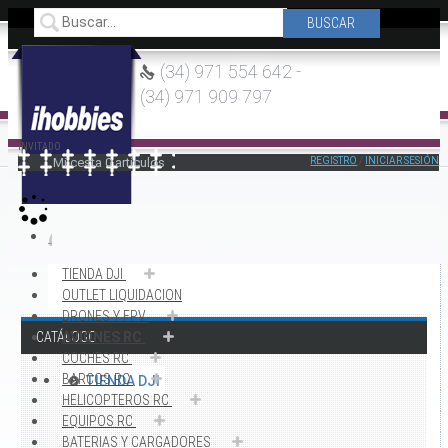
(34) 971 554 642 -
(34) 971 909 797
INVITADO
Mi cesta
0
artículos
REGISTRO
/
INICIAR SESIÓN
TIENDA DJI
OUTLET LIQUIDACION
DRONES Y FPV
CATÁLOGO
AVIONES RC
COCHES RC
BARCOS RC
TIENDA DJI
HELICOPTEROS RC
EQUIPOS RC
BATERIAS Y CARGADORES