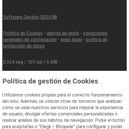
Software Gestión
GESIO®
Política de Cookies
-
gastos de envío
-
condiciones
generales de contratación
-
aviso legal
-
política de
protección de datos
0.334 seg /
101 sql
/ 6 MB
Política de gestión de Cookies
Utilizamos cookies propias para el correcto funcionamiento
del sitio. Además, se utilizan otras de terceros que analizan
cómo se usan nuestros servicios para mejorar la experiencia
de usuario, divulgar ofertas comerciales personalizadas o
realizar análisis de sus hábitos de navegación. Pulse el botón
para aceptarlas o “Elegir / Bloquear” para configurar y poder