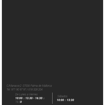
C/Manacor,2 07006 Palma de Mallorca
Tel.
971 90 97 97 / 618 328 204
De Lunes a Viernes
Sábados
10:00
a
13.30 - 16:30
a
10:00
a
13:30
19.3
0