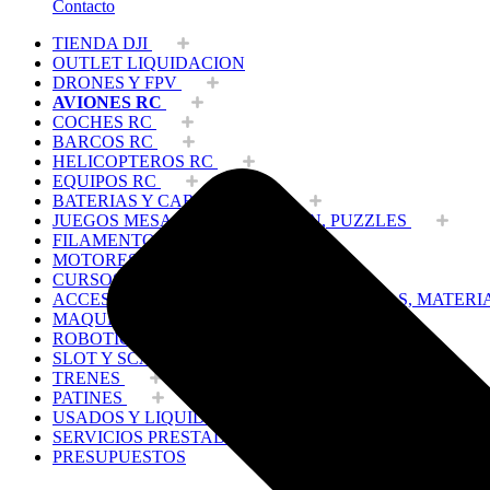
Contacto
TIENDA DJI
OUTLET LIQUIDACION
DRONES Y FPV
AVIONES RC
COCHES RC
BARCOS RC
HELICOPTEROS RC
EQUIPOS RC
BATERIAS Y CARGADORES
JUEGOS MESA, CONSTRUCCION, PUZZLES
FILAMENTO IMPRESORA 3D
MOTORES Y ACCESORIOS
CURSOS Y TALLERES
ACCESORIOS, HERRAMIENTAS, PINTURAS, MATERI
MAQUETAS ESTÁTICAS Y COLECCIÓN
ROBOTICA Y GADGETS ELECTRÓNICOS
SLOT Y SCALEXTRIC
TRENES
PATINES
USADOS Y LIQUIDACION
SERVICIOS PRESTADOS
PRESUPUESTOS