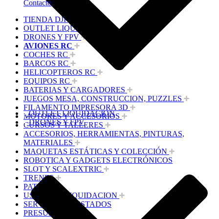
Contacto
TIENDA DJI
OUTLET LIQUIDACION
DRONES Y FPV
AVIONES RC
COCHES RC
BARCOS RC
HELICOPTEROS RC
EQUIPOS RC
BATERIAS Y CARGADORES
JUEGOS MESA, CONSTRUCCION, PUZZLES
FILAMENTO IMPRESORA 3D
OUTLET LIQUIDACION
MOTORES Y ACCESORIOS
DRONES Y FPV
CURSOS Y TALLERES
ACCESORIOS, HERRAMIENTAS, PINTURAS,
MATERIALES
MAQUETAS ESTÁTICAS Y COLECCIÓN
ROBOTICA Y GADGETS ELECTRÓNICOS
SLOT Y SCALEXTRIC
TRENES
PATINES
USADOS Y LIQUIDACION
SERVICIOS PRESTADOS
PRESUPUESTOS