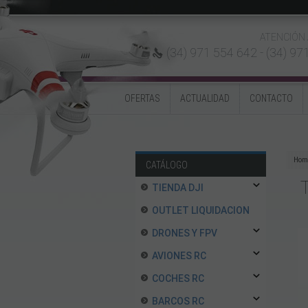
ATENCIÓN 
(34) 971 554 642 -
(34) 97
OFERTAS
ACTUALIDAD
CONTACTO
Hom
CATÁLOGO
TIENDA DJI
OUTLET LIQUIDACION
DRONES Y FPV
AVIONES RC
COCHES RC
BARCOS RC