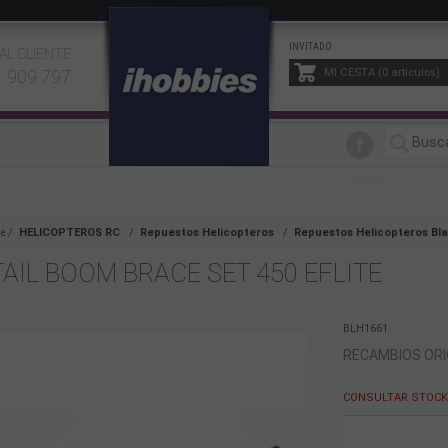
INVITADO
AL CLIENTE
1 909 797
MI CESTA
0
artículos
e
HELICOPTEROS RC
Repuestos Helicopteros
Repuestos Helicopteros Bl
TAIL BOOM BRACE SET 450 EFLITE
BLH1661
RECAMBIOS ORI
CONSULTAR STOCK 