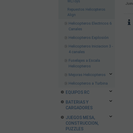
WLToys
Juev
Repuestos Helicopteros
Align
Helicopteros Electricos 6
Canales
Helicopteros Explosión
Helicopteros Iniciacion 3 -
4 canales
Fuselajes a Escala
Helicopteros
Mejoras Helicopteros
Helicopteros a Turbina
EQUIPOS RC
BATERIAS Y
CARGADORES
JUEGOS MESA,
CONSTRUCCION,
PUZZLES