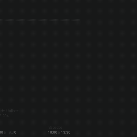
de Mallorca
8 204
Sábados
30
a 19.3
0
10:00
a
13:30