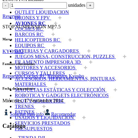
unidades
-
+
TIENDA DJI
OUTLET LIQUIDACION
Reservar
DRONES Y FPV
AVIONES RC
STOP SUSPENSION MP7.5
COCHES RC
BARCOS RC
Marca
HELICOPTEROS RC
EQUIPOS RC
BATERIAS Y CARGADORES
KYOSHO
JUEGOS MESA, CONSTRUCCION, PUZZLES
FILAMENTO IMPRESORA 3D
Familias relacionadas
MOTORES Y ACCESORIOS
CURSOS Y TALLERES
Repuestos Coches RC
Repuestos Kyosho
ACCESORIOS, HERRAMIENTAS, PINTURAS,
MATERIALES
Fecha de lanzamiento
MAQUETAS ESTÁTICAS Y COLECCIÓN
ROBOTICA Y GADGETS ELECTRÓNICOS
Miércoles, 17 Septiembre 2014
SLOT Y SCALEXTRIC
TRENES
PATINES
Solicitar más info
Recomendar
USADOS Y LIQUIDACION
SERVICIOS PRESTADOS
Catálogo
PRESUPUESTOS
TIENDA DJI