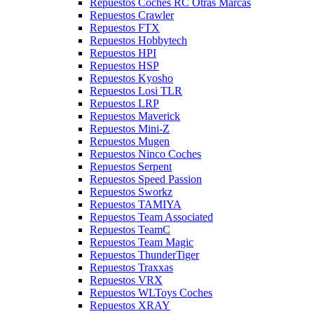
Repuestos Coches RC Otras Marcas
Repuestos Crawler
Repuestos FTX
Repuestos Hobbytech
Repuestos HPI
Repuestos HSP
Repuestos Kyosho
Repuestos Losi TLR
Repuestos LRP
Repuestos Maverick
Repuestos Mini-Z
Repuestos Mugen
Repuestos Ninco Coches
Repuestos Serpent
Repuestos Speed Passion
Repuestos Sworkz
Repuestos TAMIYA
Repuestos Team Associated
Repuestos TeamC
Repuestos Team Magic
Repuestos ThunderTiger
Repuestos Traxxas
Repuestos VRX
Repuestos WLToys Coches
Repuestos XRAY