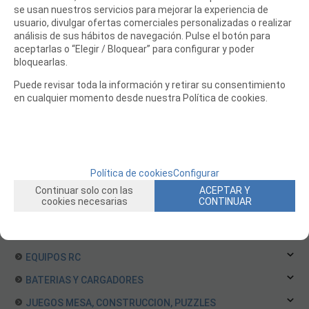
se usan nuestros servicios para mejorar la experiencia de
Repuestos Team Magic
usuario, divulgar ofertas comerciales personalizadas o realizar
análisis de sus hábitos de navegación. Pulse el botón para
Repuestos ThunderTiger
aceptarlas o “Elegir / Bloquear” para configurar y poder
Repuestos Traxxas
bloquearlas.
Repuestos VRX
Puede revisar toda la información y retirar su consentimiento
Repuestos WLToys Coches
en cualquier momento desde nuestra Política de cookies.
Repuestos XRAY
Repuestos Yokomo
Repuestos ARRMA
Repuestos Carson
Política de cookies
Configurar
Continuar solo con las
ACEPTAR Y
Repuestos RGT
cookies necesarias
CONTINUAR
BARCOS RC
HELICOPTEROS RC
EQUIPOS RC
BATERIAS Y CARGADORES
JUEGOS MESA, CONSTRUCCION, PUZZLES