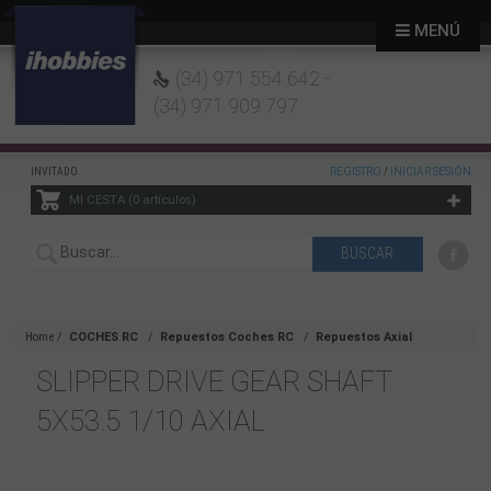
MENÚ
(34) 971 554 642 -
(34) 971 909 797
INVITADO
REGISTRO
/
INICIAR SESIÓN
MI CESTA
0
artículos
Home
COCHES RC
Repuestos Coches RC
Repuestos Axial
SLIPPER DRIVE GEAR SHAFT
5X53.5 1/10 AXIAL