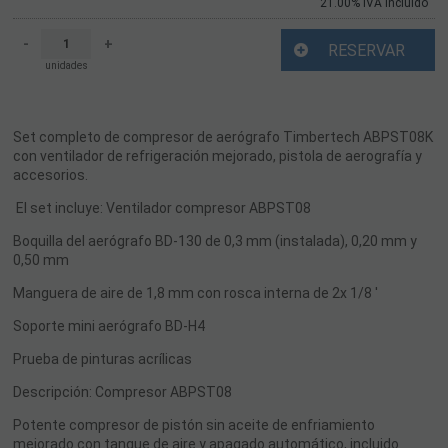
21.00%
IVA incluido
-
+
RESERVAR
unidades
Set completo de compresor de aerógrafo Timbertech ABPST08K
con ventilador de refrigeración mejorado, pistola de aerografía y
accesorios.
El set incluye: Ventilador compresor ABPST08
Boquilla del aerógrafo BD-130 de 0,3 mm (instalada), 0,20 mm y
0,50 mm
Manguera de aire de 1,8 mm con rosca interna de 2x 1/8 '
Soporte mini aerógrafo BD-H4
Prueba de pinturas acrílicas
Descripción: Compresor ABPST08
Potente compresor de pistón sin aceite de enfriamiento
mejorado con tanque de aire y apagado automático, incluido