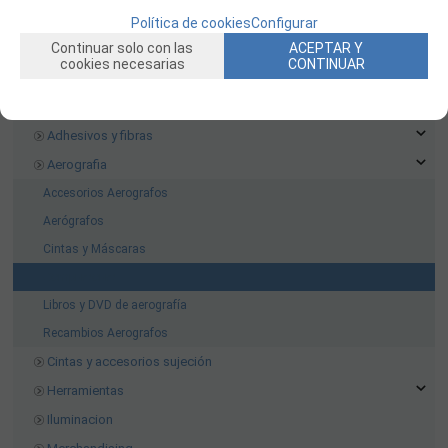
FILAMENTO IMPRESORA 3D
Política de cookies
Configurar
MOTORES Y ACCESORIOS
Continuar solo con las
ACEPTAR Y
cookies necesarias
CONTINUAR
CURSOS Y TALLERES
ACCESORIOS, HERRAMIENTAS, PINTURAS, MATERIALES
Adhesivos y fibras
Aerografia
Accesorios Aerografos
Aerógrafos
Cintas y Máscaras
Compresores
Libros y DVD de aerografía
Recambios Aerografos
Cintas y accesorios sujeción
Herramientas
Iluminacion