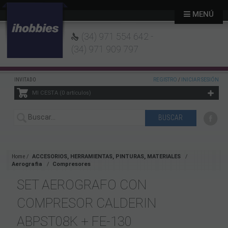
MENÚ
(34) 971 554 642 -
(34) 971 909 797
INVITADO
REGISTRO
/
INICIAR SESIÓN
MI CESTA
0
artículos
Home
ACCESORIOS, HERRAMIENTAS, PINTURAS, MATERIALES
Aerografia
Compresores
SET AEROGRAFO CON
COMPRESOR CALDERIN
ABPST08K + FE-130