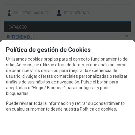
SOLICITAR MÁS INFO
RECOMENDAR
CATÁLOGO
TIENDA DJI
OUTLET LIQUIDACION
Política de gestión de Cookies
DRONES Y FPV
Utilizamos cookies propias para el correcto funcionamiento del
sitio. Además, se utilizan otras de terceros que analizan cómo
AVIONES RC
se usan nuestros servicios para mejorar la experiencia de
usuario, divulgar ofertas comerciales personalizadas o realizar
COCHES RC
análisis de sus hábitos de navegación. Pulse el botón para
BARCOS RC
aceptarlas o “Elegir / Bloquear” para configurar y poder
bloquearlas.
HELICOPTEROS RC
Puede revisar toda la información y retirar su consentimiento
EQUIPOS RC
en cualquier momento desde nuestra Política de cookies.
BATERIAS Y CARGADORES
JUEGOS MESA, CONSTRUCCION, PUZZLES