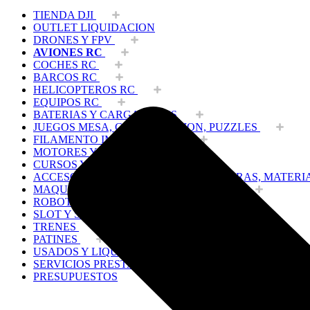
TIENDA DJI
OUTLET LIQUIDACION
DRONES Y FPV
AVIONES RC
COCHES RC
BARCOS RC
HELICOPTEROS RC
EQUIPOS RC
BATERIAS Y CARGADORES
JUEGOS MESA, CONSTRUCCION, PUZZLES
FILAMENTO IMPRESORA 3D
MOTORES Y ACCESORIOS
CURSOS Y TALLERES
ACCESORIOS, HERRAMIENTAS, PINTURAS, MATERI
MAQUETAS ESTÁTICAS Y COLECCIÓN
ROBOTICA Y GADGETS ELECTRÓNICOS
SLOT Y SCALEXTRIC
TRENES
PATINES
USADOS Y LIQUIDACION
SERVICIOS PRESTADOS
PRESUPUESTOS