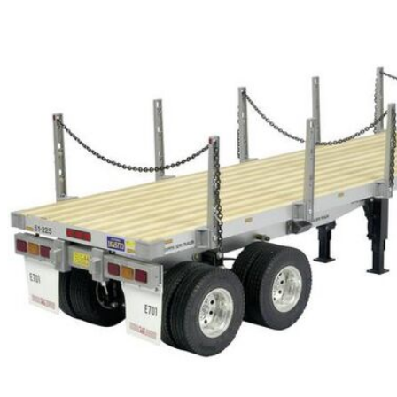
TIENDA DJI
OUTLET LIQUIDACION
DRONES Y FPV
AVIONES RC
COCHES RC
BARCOS RC
HELICOPTEROS RC
EQUIPOS RC
BATERIAS Y CARGADORES
JUEGOS MESA, CONSTRUCCION, PUZZLES
FILAMENTO IMPRESORA 3D
MOTORES Y ACCESORIOS
CURSOS Y TALLERES
ACCESORIOS, HERRAMIENTAS, PINTURAS,
MATERIALES
MAQUETAS ESTÁTICAS Y COLECCIÓN
ROBOTICA Y GADGETS ELECTRÓNICOS
SLOT Y SCALEXTRIC
TRENES
PATINES
USADOS Y LIQUIDACION
SERVICIOS PRESTADOS
PRESUPUESTOS