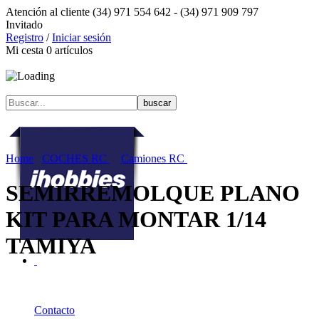
Atención al cliente
(34) 971 554 642 -
(34) 971 909 797
Invitado
Registro
/
Iniciar sesión
Mi cesta
0
artículos
Home
COCHES RC
Camiones RC
SEMIRREMOLQUE PLANO
KIT PARA MONTAR 1/14
TAMIYA
Ofertas
Actualidad
Contacto