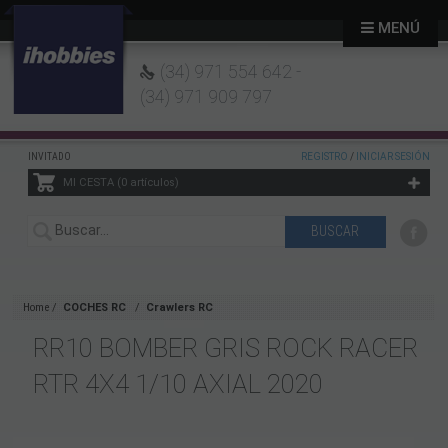
MENÚ
(34) 971 554 642 -
(34) 971 909 797
INVITADO
REGISTRO
/
INICIAR SESIÓN
MI CESTA
0
artículos
Home
COCHES RC
Crawlers RC
RR10 BOMBER GRIS ROCK RACER
RTR 4X4 1/10 AXIAL 2020