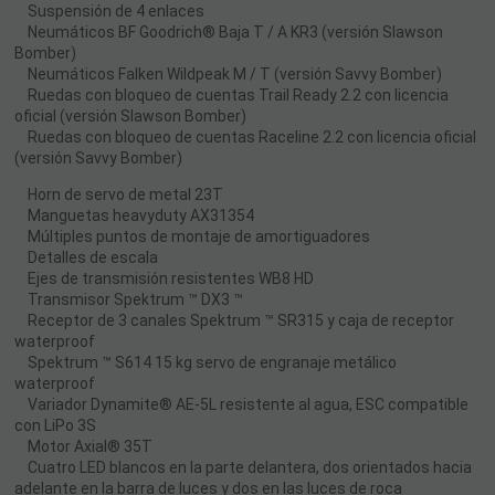
Suspensión de 4 enlaces
Neumáticos BF Goodrich® Baja T / A KR3 (versión Slawson
Bomber)
Neumáticos Falken Wildpeak M / T (versión Savvy Bomber)
Ruedas con bloqueo de cuentas Trail Ready 2.2 con licencia
oficial (versión Slawson Bomber)
Ruedas con bloqueo de cuentas Raceline 2.2 con licencia oficial
(versión Savvy Bomber)
Horn de servo de metal 23T
Manguetas heavyduty AX31354
Múltiples puntos de montaje de amortiguadores
Detalles de escala
Ejes de transmisión resistentes WB8 HD
Transmisor Spektrum ™ DX3 ™
Receptor de 3 canales Spektrum ™ SR315 y caja de receptor
waterproof
Spektrum ™ S614 15 kg servo de engranaje metálico
waterproof
Variador Dynamite® AE-5L resistente al agua, ESC compatible
con LiPo 3S
Motor Axial® 35T
Cuatro LED blancos en la parte delantera, dos orientados hacia
adelante en la barra de luces y dos en las luces de roca