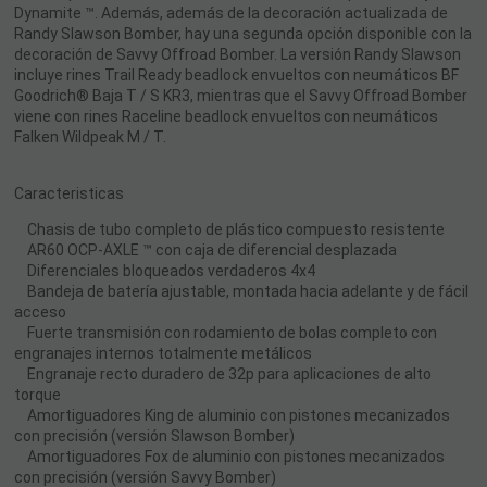
Dynamite ™. Además, además de la decoración actualizada de
Randy Slawson Bomber, hay una segunda opción disponible con la
decoración de Savvy Offroad Bomber. La versión Randy Slawson
incluye rines Trail Ready beadlock envueltos con neumáticos BF
Goodrich® Baja T / S KR3, mientras que el Savvy Offroad Bomber
viene con rines Raceline beadlock envueltos con neumáticos
Falken Wildpeak M / T.
Caracteristicas
Chasis de tubo completo de plástico compuesto resistente
AR60 OCP-AXLE ™ con caja de diferencial desplazada
Diferenciales bloqueados verdaderos 4x4
Bandeja de batería ajustable, montada hacia adelante y de fácil
acceso
Fuerte transmisión con rodamiento de bolas completo con
engranajes internos totalmente metálicos
Engranaje recto duradero de 32p para aplicaciones de alto
torque
Amortiguadores King de aluminio con pistones mecanizados
con precisión (versión Slawson Bomber)
Amortiguadores Fox de aluminio con pistones mecanizados
con precisión (versión Savvy Bomber)