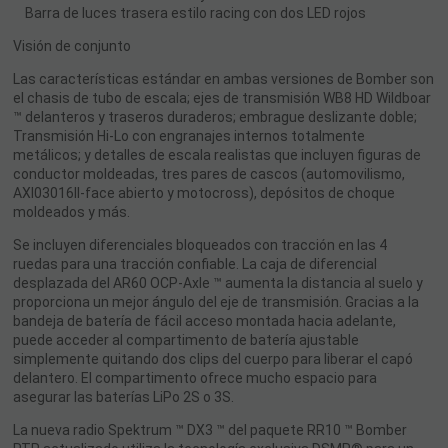
Barra de luces trasera estilo racing con dos LED rojos
Visión de conjunto
Las características estándar en ambas versiones de Bomber son
el chasis de tubo de escala; ejes de transmisión WB8 HD Wildboar
™ delanteros y traseros duraderos; embrague deslizante doble;
Transmisión Hi-Lo con engranajes internos totalmente
metálicos; y detalles de escala realistas que incluyen figuras de
conductor moldeadas, tres pares de cascos (automovilismo,
AXI03016ll-face abierto y motocross), depósitos de choque
moldeados y más.
Se incluyen diferenciales bloqueados con tracción en las 4
ruedas para una tracción confiable. La caja de diferencial
desplazada del AR60 OCP-Axle ™ aumenta la distancia al suelo y
proporciona un mejor ángulo del eje de transmisión. Gracias a la
bandeja de batería de fácil acceso montada hacia adelante,
puede acceder al compartimento de batería ajustable
simplemente quitando dos clips del cuerpo para liberar el capó
delantero. El compartimento ofrece mucho espacio para
asegurar las baterías LiPo 2S o 3S.
La nueva radio Spektrum ™ DX3 ™ del paquete RR10 ™ Bomber