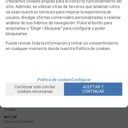
Utilizamos cookies propias para el correcto funcionamiento del
sitio. Además, se utilizan otras de terceros que analizan cómo
¿Qué hay en la caja?
se usan nuestros servicios para mejorar la experiencia de
(1) Axial® RR10 ™ Bomber 1/10 4WD RTR con:
usuario, divulgar ofertas comerciales personalizadas o realizar
(1) Receptor de 3 canales Spektrum ™ SR315 (instalado)
análisis de sus hábitos de navegación. Pulse el botón para
(1) Spektrum ™ S614 15 kg Servo de engranaje metálico
aceptarlas o “Elegir / Bloquear” para configurar y poder
impermeable (instalado)
bloquearlas.
(1) Dynamite® AE-5L a prueba de agua, ESC compatible con
Puede revisar toda la información y retirar su consentimiento
LiPo 3S (instalado)
en cualquier momento desde nuestra Política de cookies.
(1) Motor Axial® 35T (instalado)
(1) Radio DSMR® de 2,4 GHz y 3 canales Spektrum ™ DX3 ™
(1) Manual del producto
Política de cookies
Configurar
ESCALA COCHES
Escala 1/10
Continuar solo con las
ACEPTAR Y
cookies necesarias
CONTINUAR
FORMATO
RTF - Listo para usar
TIPO COCHE
Crawler
MOTOR
Electrico Escobillas