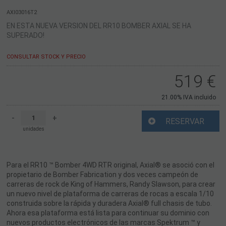
AXI03016T2
EN ESTA NUEVA VERSION DEL RR10 BOMBER AXIAL SE HA
SUPERADO!
CONSULTAR STOCK Y PRECIO
519
€
21.00%
IVA incluido
-
+
RESERVAR
unidades
Para el RR10 ™ Bomber 4WD RTR original, Axial® se asoció con el
propietario de Bomber Fabrication y dos veces campeón de
carreras de rock de King of Hammers, Randy Slawson, para crear
un nuevo nivel de plataforma de carreras de rocas a escala 1/10
construida sobre la rápida y duradera Axial® full chasis de tubo.
Ahora esa plataforma está lista para continuar su dominio con
nuevos productos electrónicos de las marcas Spektrum ™ y