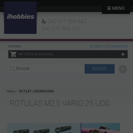
MENÚ
(34) 971 554 642 -
(34) 971 909 797
INVITADO
REGISTRO
/
INICIAR SESIÓN
MI CESTA
0
artículos
Home
OUTLET LIQUIDACION
ROTULAS M2.5 VARIO 25 UDS