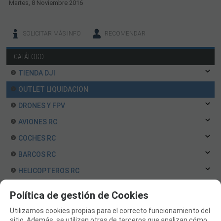
Martes, 8 Noviembre 2016
SOLICITAR MÁS INFO
RECOMENDAR
CATÁLOGO
TIENDA DJI
OUTLET LIQUIDACION
DRONES Y FPV
AVIONES RC
COCHES RC
BARCOS RC
HELICOPTEROS RC
EQUIPOS RC
Política de gestión de Cookies
BATERIAS Y CARGADORES
Utilizamos cookies propias para el correcto funcionamiento del
JUEGOS MESA, CONSTRUCCION, PUZZLES
sitio. Además, se utilizan otras de terceros que analizan cómo