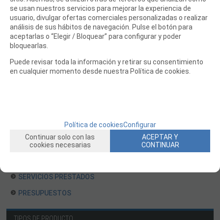
se usan nuestros servicios para mejorar la experiencia de
FILAMENTO IMPRESORA 3D
usuario, divulgar ofertas comerciales personalizadas o realizar
análisis de sus hábitos de navegación. Pulse el botón para
MOTORES Y ACCESORIOS
aceptarlas o “Elegir / Bloquear” para configurar y poder
bloquearlas.
CURSOS Y TALLERES
Puede revisar toda la información y retirar su consentimiento
ACCESORIOS, HERRAMIENTAS, PINTURAS, MATERIALES
en cualquier momento desde nuestra Política de cookies.
MAQUETAS ESTÁTICAS Y COLECCIÓN
ROBOTICA Y GADGETS ELECTRÓNICOS
SLOT Y SCALEXTRIC
Política de cookies
Configurar
TRENES
Continuar solo con las
ACEPTAR Y
PATINES
cookies necesarias
CONTINUAR
USADOS Y LIQUIDACION
SERVICIOS PRESTADOS
PRESUPUESTOS
TIPOS DE PRODUCTO