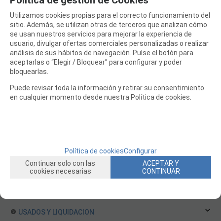
Helicopteros a Turbina
Utilizamos cookies propias para el correcto funcionamiento del
EQUIPOS RC
sitio. Además, se utilizan otras de terceros que analizan cómo
BATERIAS Y CARGADORES
se usan nuestros servicios para mejorar la experiencia de
usuario, divulgar ofertas comerciales personalizadas o realizar
JUEGOS MESA, CONSTRUCCION, PUZZLES
análisis de sus hábitos de navegación. Pulse el botón para
aceptarlas o “Elegir / Bloquear” para configurar y poder
FILAMENTO IMPRESORA 3D
bloquearlas.
MOTORES Y ACCESORIOS
Puede revisar toda la información y retirar su consentimiento
en cualquier momento desde nuestra Política de cookies.
CURSOS Y TALLERES
ACCESORIOS, HERRAMIENTAS, PINTURAS, MATERIALES
MAQUETAS ESTÁTICAS Y COLECCIÓN
ROBOTICA Y GADGETS ELECTRÓNICOS
Política de cookies
Configurar
Continuar solo con las
ACEPTAR Y
SLOT Y SCALEXTRIC
cookies necesarias
CONTINUAR
TRENES
PATINES
USADOS Y LIQUIDACION