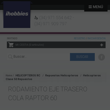
MENÚ
(34) 971 554 642 -
(34) 971 909 797
INVITADO
REGISTRO
/
INICIAR SESIÓN
MI CESTA
0
artículos
Home
HELICOPTEROS RC
Repuestos Helicopteros
Helicopteros
Clase 50 Repuestos
RODAMIENTO EJE TRASERO
COLA RAPTOR 60