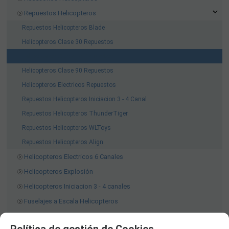
Repuestos Helicopteros
Repuestos Helicopteros Blade
Helicopteros Clase 30 Repuestos
Helicopteros Clase 50 Repuestos
Helicopteros Clase 90 Repuestos
Helicopteros Electricos Repuestos
Repuestos Helicopteros Iniciacion 3 - 4 Canal
Repuestos Helicopteros ThunderTiger
Repuestos Helicopteros WLToys
Repuestos Helicopteros Align
Helicopteros Electricos 6 Canales
Helicopteros Explosión
Helicopteros Iniciacion 3 - 4 canales
Fuselajes a Escala Helicopteros
Mejoras Helicopteros
Política de gestión de Cookies