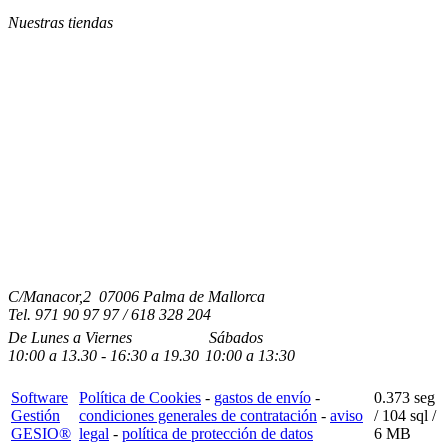
Nuestras tiendas
C/Manacor,2 07006 Palma de Mallorca
Tel.
971 90 97 97 / 618 328 204
De Lunes a Viernes
Sábados
10:00
a
13.30 - 16:30
a 19.3
0
10:00
a
13:30
Software
Política de Cookies
-
gastos de envío
-
0.373 seg
Gestión
condiciones generales de contratación
-
aviso
/
104 sql
/
GESIO®
legal
-
política de protección de datos
6 MB