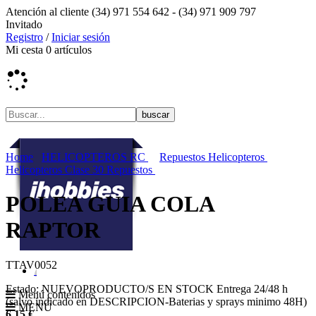
Atención al cliente
(34) 971 554 642 -
(34) 971 909 797
Invitado
Registro
/
Iniciar sesión
Mi cesta
0
artículos
Home
HELICOPTEROS RC
Repuestos Helicopteros
Helicopteros Clase 30 Repuestos
POLEA GUIA COLA
RAPTOR
TTAV0052
Estado:
NUEVO
PRODUCTO/S EN STOCK
Entrega 24/48 h
Menú contenidos
(salvo indicado en DESCRIPCION-Baterias y sprays minimo 48H)
MENÚ
6,15
€