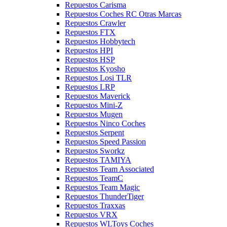
Repuestos Carisma
Repuestos Coches RC Otras Marcas
Repuestos Crawler
Repuestos FTX
Repuestos Hobbytech
Repuestos HPI
Repuestos HSP
Repuestos Kyosho
Repuestos Losi TLR
Repuestos LRP
Repuestos Maverick
Repuestos Mini-Z
Repuestos Mugen
Repuestos Ninco Coches
Repuestos Serpent
Repuestos Speed Passion
Repuestos Sworkz
Repuestos TAMIYA
Repuestos Team Associated
Repuestos TeamC
Repuestos Team Magic
Repuestos ThunderTiger
Repuestos Traxxas
Repuestos VRX
Repuestos WLToys Coches