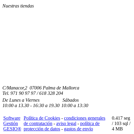
Nuestras tiendas
C/Manacor,2 07006 Palma de Mallorca
Tel.
971 90 97 97 / 618 328 204
De Lunes a Viernes
Sábados
10:00
a
13.30 - 16:30
a 19.3
0
10:00
a
13:30
Software
Política de Cookies
-
condiciones generales
0.417 seg
Gestión
de contratación
-
aviso legal
-
política de
/
103 sql
/
GESIO®
protección de datos
-
gastos de envío
4 MB