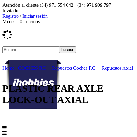
Atención al cliente
(34) 971 554 642 -
(34) 971 909 797
Invitado
Registro
/
Iniciar sesión
Mi cesta
0
artículos
Home
COCHES RC
Repuestos Coches RC
Repuestos Axial
PLASTIC REAR AXLE
LOCK-OUT AXIAL
Menú contenidos
MENÚ