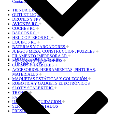
Contacto
TIENDA DJI
OUTLET LIQUIDACION
DRONES Y FPV
AVIONES RC
COCHES RC
BARCOS RC
HELICOPTEROS RC
EQUIPOS RC
BATERIAS Y CARGADORES
JUEGOS MESA, CONSTRUCCION, PUZZLES
FILAMENTO IMPRESORA 3D
OUTLET LIQUIDACION
MOTORES Y ACCESORIOS
DRONES Y FPV
CURSOS Y TALLERES
ACCESORIOS, HERRAMIENTAS, PINTURAS,
MATERIALES
MAQUETAS ESTÁTICAS Y COLECCIÓN
ROBOTICA Y GADGETS ELECTRÓNICOS
SLOT Y SCALEXTRIC
TRENES
PATINES
USADOS Y LIQUIDACION
SERVICIOS PRESTADOS
PRESUPUESTOS