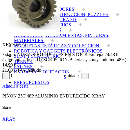
EQUIPOS RC
BATERIAS Y CARGADORES
JUEGOS MESA, CONSTRUCCION, PUZZLES
FILAMENTO IMPRESORA 3D
MOTORES Y ACCESORIOS
CURSOS Y TALLERES
ACCESORIOS, HERRAMIENTAS, PINTURAS,
MATERIALES
XRY365725
MAQUETAS ESTÁTICAS Y COLECCIÓN
ROBOTICA Y GADGETS ELECTRÓNICOS
Estado:
NUEVO
PRODUCTO/S EN STOCK
Entrega 24/48 h
SLOT Y SCALEXTRIC
(salvo indicado en DESCRIPCION-Baterias y sprays minimo 48H)
TRENES
14,99
€
PATINES
21.00%
IVA incluido
USADOS Y LIQUIDACION
unidades
-
+
SERVICIOS PRESTADOS
PRESUPUESTOS
Añadir a cesta
PIÑON 25T 48P ALUMINIO ENDURECIDO XRAY
Marca
XRAY