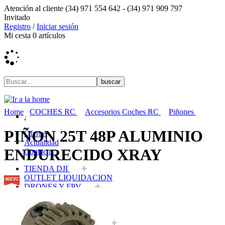
Atención al cliente
(34) 971 554 642 -
(34) 971 909 797
Invitado
Registro
/
Iniciar sesión
Mi cesta
0
artículos
Home
COCHES RC
Accesorios Coches RC
Piñones
PIÑON 25T 48P ALUMINIO
Ofertas
Actualidad
ENDURECIDO XRAY
Contacto
TIENDA DJI
OUTLET LIQUIDACION
DRONES Y FPV
AVIONES RC
COCHES RC
BARCOS RC
HELICOPTEROS RC