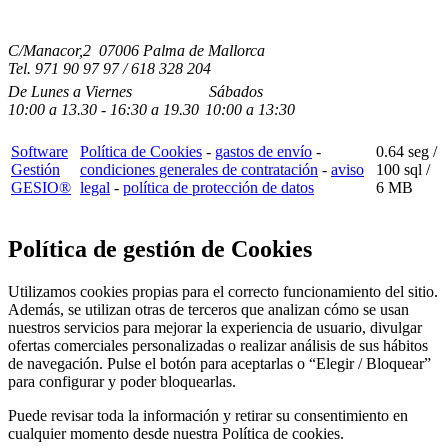
C/Manacor,2 07006 Palma de Mallorca
Tel.
971 90 97 97 / 618 328 204
De Lunes a Viernes
Sábados
10:00
a
13.30 - 16:30
a 19.3
0
10:00
a
13:30
Software
Política de Cookies
-
gastos de envío
-
0.64 seg /
Gestión
condiciones generales de contratación
-
aviso
100 sql
/
GESIO®
legal
-
política de protección de datos
6 MB
Política de gestión de Cookies
Utilizamos cookies propias para el correcto funcionamiento del sitio.
Además, se utilizan otras de terceros que analizan cómo se usan
nuestros servicios para mejorar la experiencia de usuario, divulgar
ofertas comerciales personalizadas o realizar análisis de sus hábitos
de navegación. Pulse el botón para aceptarlas o “Elegir / Bloquear”
para configurar y poder bloquearlas.
Puede revisar toda la información y retirar su consentimiento en
cualquier momento desde nuestra Política de cookies.